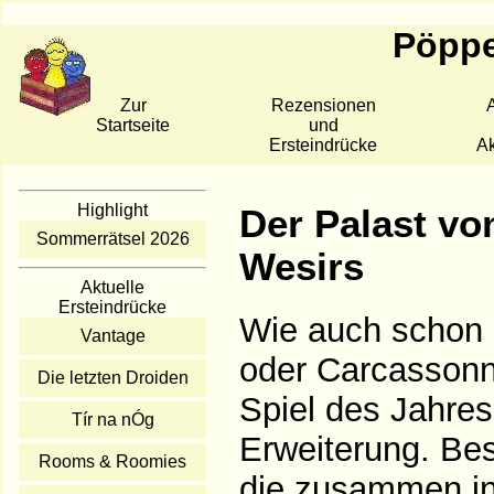
Pöppe
Zur
Rezensionen
A
Startseite
und
Ersteindrücke
Ak
Highlight
Der Palast vo
Sommerrätsel 2026
Wesirs
Aktuelle
Ersteindrücke
Wie auch schon 
Vantage
oder Carcassonne
Die letzten Droiden
Spiel des Jahres
Tír na nÓg
Erweiterung. Bes
Rooms & Roomies
die zusammen in 