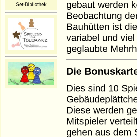
gebaut werden k
Set-Bibliothek
Beobachtung der
Bauhütten ist di
variabel und viel
geglaubte Mehrhe
Die Bonuskart
Dies sind 10 Spie
Gebäudeplättche
Diese werden ge
Mitspieler vertei
gehen aus dem S