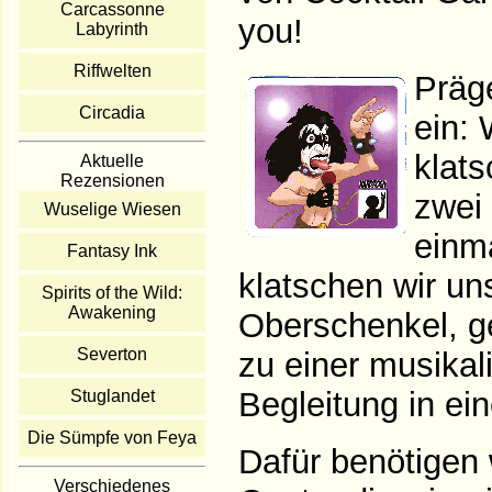
Carcassonne
you!
Labyrinth
Riffwelten
Präg
Circadia
ein: 
klats
Aktuelle
Rezensionen
zwei 
Wuselige Wiesen
einm
Fantasy Ink
klatschen wir un
Spirits of the Wild:
Awakening
Oberschenkel, ge
Severton
zu einer musikal
Begleitung in ei
Stuglandet
Die Sümpfe von Feya
Dafür benötigen 
Verschiedenes