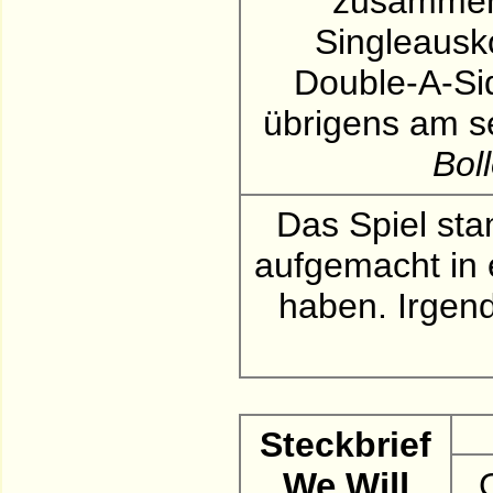
zusammen
Singleausk
Double-A-Sid
übrigens am s
Bol
Das Spiel sta
aufgemacht in 
haben. Irgen
Steckbrief
We Will