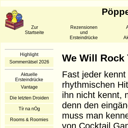
Pöppe
Zur
Rezensionen
A
Startseite
und
Ersteindrücke
Ak
Highlight
We Will Rock
Sommerrätsel 2026
Fast jeder kennt
Aktuelle
Ersteindrücke
rhythmischen Hi
Vantage
ihn nicht kennt,
Die letzten Droiden
denn den eingän
Tír na nÓg
muss man kennen
Rooms & Roomies
von Cocktail Gam