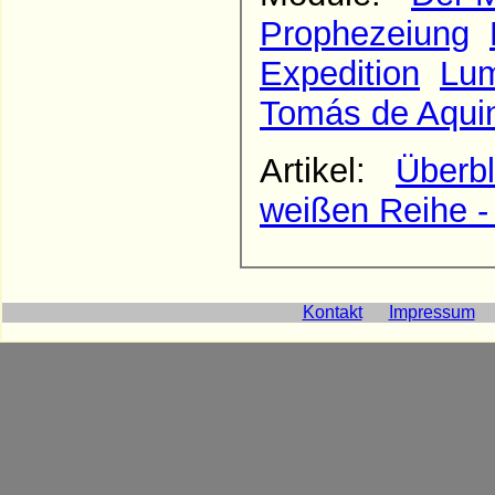
Prophezeiung
Expedition
Lum
Tomás de Aqui
Artikel:
Überbl
weißen Reihe -
Kontakt
Impressum