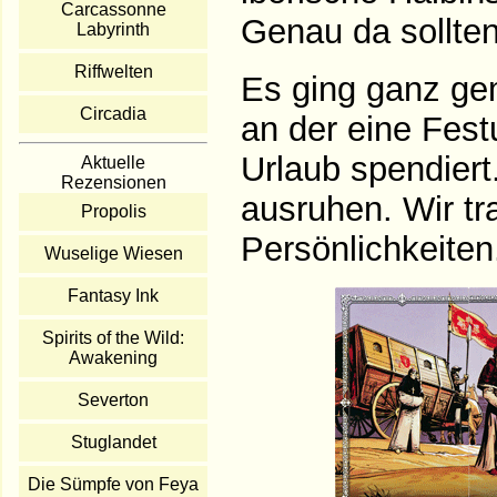
Carcassonne
Genau da sollten
Labyrinth
Riffwelten
Es ging ganz ge
Circadia
an der eine Fest
Urlaub spendiert
Aktuelle
Rezensionen
ausruhen. Wir tra
Propolis
Persönlichkeiten
Wuselige Wiesen
Fantasy Ink
Spirits of the Wild:
Awakening
Severton
Stuglandet
Die Sümpfe von Feya