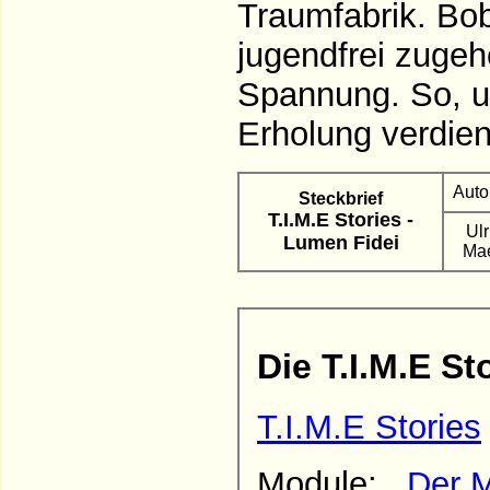
Traumfabrik. Bob
jugendfrei zugeh
Spannung. So, u
Erholung verdien
Auto
Steckbrief
T.I.M.E Stories -
Ulr
Lumen Fidei
Ma
Die T.I.M.E St
T.I.M.E Stories
Module:
Der M