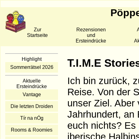
Pöppe
Zur
Rezensionen
A
Startseite
und
Ersteindrücke
Ak
Highlight
T.I.M.E Storie
Sommerrätsel 2026
Ich bin zurück, 
Aktuelle
Ersteindrücke
Reise. Von der S
Vantage
unser Ziel. Aber
Die letzten Droiden
Jahrhundert, an 
Tír na nÓg
euch nichts? Es i
Rooms & Roomies
iberische Halbin