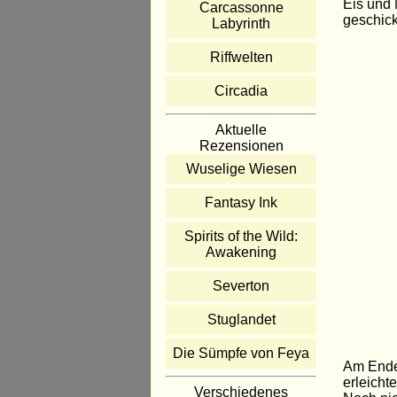
Eis und 
Carcassonne
geschick
Labyrinth
Riffwelten
Circadia
Aktuelle
Rezensionen
Wuselige Wiesen
Fantasy Ink
Spirits of the Wild:
Awakening
Severton
Stuglandet
Die Sümpfe von Feya
Am Ende 
erleicht
Verschiedenes