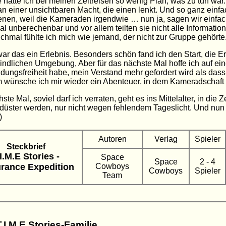
 hatte ich bei meinen Zeitreisen so wenig Plan, was zu tun war.
an einer unsichtbaren Macht, die einen lenkt. Und so ganz einfac
nen, weil die Kameraden irgendwie … nun ja, sagen wir einfach,
 unberechenbar und vor allem teilten sie nicht alle Informa
hmal fühlte ich mich wie jemand, der nicht zur Gruppe gehörte
ar das ein Erlebnis. Besonders schön fand ich den Start, die E
indlichen Umgebung, Aber für das nächste Mal hoffe ich auf ein
dungsfreiheit habe, mein Verstand mehr gefordert wird als dass 
m wünsche ich mir wieder ein Abenteuer, in dem Kameradschaft 
te Mal, soviel darf ich verraten, geht es ins Mittelalter, in die Z
düster werden, nur nicht wegen fehlendem Tageslicht. Und nun 
)
Autoren
Verlag
Spieler
Steckbrief
.I.M.E Stories -
Space
Space
2 - 4
rance Expedition
Cowboys
Cowboys
Spieler
Team
T.I.M.E Stories-Familie