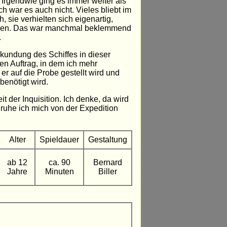
 Irgendwie ging es immer weiter als
h war es auch nicht. Vieles bliebt im
 sie verhielten sich eigenartig,
tionen. Das war manchmal beklemmend
.
rkundung des Schiffes in dieser
en Auftrag, in dem ich mehr
er auf die Probe gestellt wird und
benötigt wird.
eit der Inquisition. Ich denke, da wird
ruhe ich mich von der Expedition
Alter
Spieldauer
Gestaltung
ab 12
ca. 90
Bernard
Jahre
Minuten
Biller