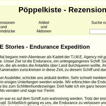
Pöppelkiste - Rezensio
ensionen
Artikel
Suche n
und
und
eindrücke
Aktionen
.E Stories - Endurance Expedition
al begann mein Abenteuer als Kadett der T.I.M.E. Agency mit g
e. Unser Ziel ist die Endurance, ein untergegangenes Schiff. Si
on, die als erstes die Antarktis über Land durchqueren wollte, ih
ameraden zurückreisen in diese Zeit, zu diesem Schiff und damit
er Ausbilder, schickte uns alsbald dorthin. Sehr schnell merkte
in eisiges Unterfangen werden würde. Wir erforschten die End
bis zum Schlittenhundezwinger. Dort hatte ich ein ganz beson
hts verraten und sage nur: Fenrir.
n war es auf dem Schiff zum wahnsinnig werden. Trotz der eisi
opf. Schließlich gelang es uns, die Endurance zu verlassen und