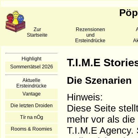
Pöpp
Zur
Rezensionen
A
Startseite
und
Ersteindrücke
Ak
Highlight
T.I.M.E Storie
Sommerrätsel 2026
Die Szenarien
Aktuelle
Ersteindrücke
Vantage
Hinweis:
Die letzten Droiden
Diese Seite stel
mehr vor als di
Tír na nÓg
T.I.M.E Agency. S
Rooms & Roomies