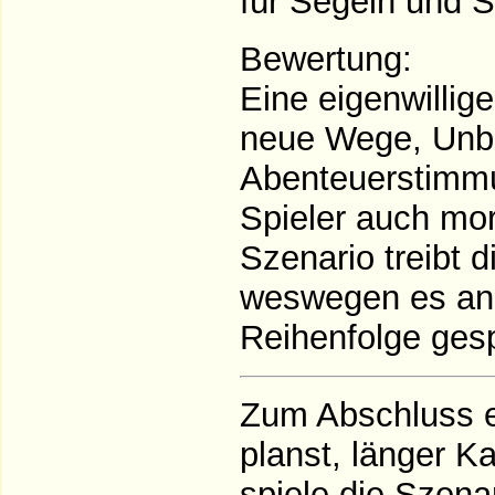
für Segeln und S
Bewertung:
Eine eigenwillig
neue Wege, Unbe
Abenteuerstimm
Spieler auch mor
Szenario treibt 
weswegen es an s
Reihenfolge gesp
Zum Abschluss e
planst, länger K
spiele die Szena