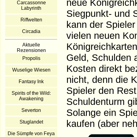
neue Königreichk
Carcassonne
Labyrinth
Siegpunkt- und 
Riffwelten
kann der Spieler
Circadia
vielen neuen Kon
Königreichkarte
Aktuelle
Rezensionen
Geld, Schulden 
Propolis
Kosten direkt be
Wuselige Wiesen
nicht, denn die 
Fantasy Ink
Spieler den Rest
Spirits of the Wild:
Awakening
Schuldenturm gi
Solange ein Spie
Severton
kaufen (aber ne
Stuglandet
Die Sümpfe von Feya