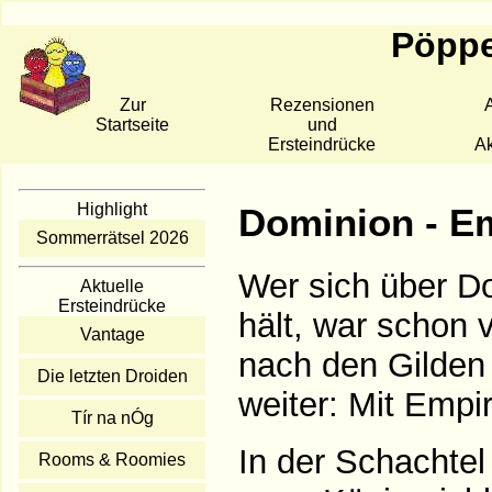
Pöppe
Zur
Rezensionen
A
Startseite
und
Ersteindrücke
Ak
Highlight
Dominion - E
Sommerrätsel 2026
Wer sich über D
Aktuelle
Ersteindrücke
hält, war schon 
Vantage
nach den Gilden
Die letzten Droiden
weiter: Mit Empi
Tír na nÓg
In der Schachtel 
Rooms & Roomies