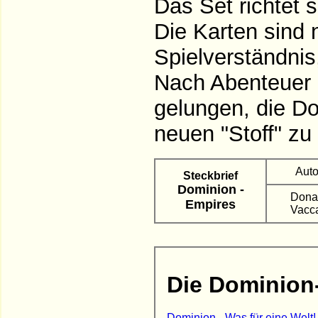
Das Set richtet 
Die Karten sind 
Spielverständnis
Nach Abenteuer 
gelungen, die D
neuen "Stoff" zu
Auto
Steckbrief
Dominion -
Donal
Empires
Vacca
Die Dominion
Dominion - Was für eine Welt!