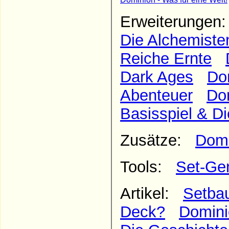
Erweiterunge
Die Alchemiste
Reiche Ernte
Dark Ages
Do
Abenteuer
Do
Basisspiel & Di
Zusätze:
Domi
Tools:
Set-Ge
Artikel:
Setbau
Deck?
Domini