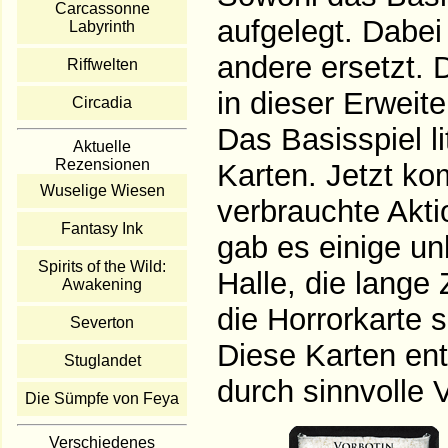
Carcassonne
aufgelegt. Dabei
Labyrinth
andere ersetzt. 
Riffwelten
in dieser Erweit
Circadia
Das Basisspiel li
Aktuelle
Rezensionen
Karten. Jetzt ko
Wuselige Wiesen
verbrauchte Akti
Fantasy Ink
gab es einige un
Spirits of the Wild:
Halle, die lange
Awakening
die Horrorkarte 
Severton
Diese Karten ent
Stuglandet
durch sinnvolle V
Die Sümpfe von Feya
Verschiedenes