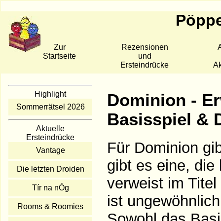
Pöppe
Zur
Rezensionen
A
Startseite
und
Ersteindrücke
Ak
Highlight
Dominion - Er
Sommerrätsel 2026
Basisspiel & D
Aktuelle
Ersteindrücke
Für Dominion gib
Vantage
gibt es eine, die
Die letzten Droiden
verweist im Titel
Tír na nÓg
ist ungewöhnlich
Rooms & Roomies
Sowohl das Basis