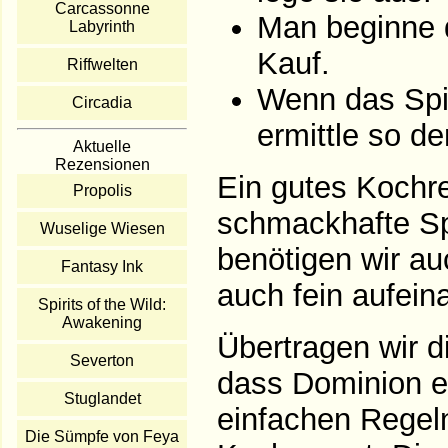
Carcassonne
Man beginne d
Labyrinth
Kauf.
Riffwelten
Wenn das Spi
Circadia
ermittle so de
Aktuelle
Rezensionen
Ein gutes Kochrez
Propolis
schmackhafte Sp
Wuselige Wiesen
benötigen wir au
Fantasy Ink
auch fein aufein
Spirits of the Wild:
Awakening
Übertragen wir d
Severton
dass Dominion ei
Stuglandet
einfachen Regeln
Die Sümpfe von Feya