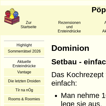
Pöpp
Zur
Rezensionen
A
Startseite
und
Ersteindrücke
Ak
Highlight
Dominion
Sommerrätsel 2026
Setbau - einfa
Aktuelle
Ersteindrücke
Vantage
Das Kochrezept 
Die letzten Droiden
einfach:
Tír na nÓg
Man nehme 10
Rooms & Roomies
lege sie aus.