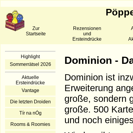
Pöppe
Zur
Rezensionen
A
Startseite
und
Ersteindrücke
Ak
Highlight
Dominion - D
Sommerrätsel 2026
Dominion ist inz
Aktuelle
Ersteindrücke
Erweiterung ange
Vantage
große, sondern 
Die letzten Droiden
große. 500 Karte
Tír na nÓg
und noch einiges
Rooms & Roomies