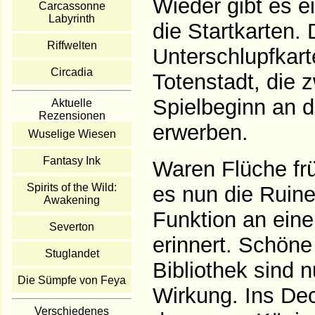
Wieder gibt es ei
Carcassonne
Labyrinth
die Startkarten.
Riffwelten
Unterschlupfkart
Circadia
Totenstadt, die 
Spielbeginn an d
Aktuelle
Rezensionen
erwerben.
Wuselige Wiesen
Fantasy Ink
Waren Flüche frü
Spirits of the Wild:
es nun die Ruine
Awakening
Funktion an ein
Severton
erinnert. Schöne
Stuglandet
Bibliothek sind 
Die Sümpfe von Feya
Wirkung. Ins Dec
Verschiedenes