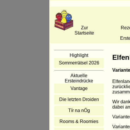
Zur
Rez
Startseite
Erst
Highlight
Elfen
Sommerrätsel 2026
Variant
Aktuelle
Ersteindrücke
Elfenlan
zurückli
Vantage
zusamme
Die letzten Droiden
Wir dank
dabei an
Tír na nÓg
Variante
Rooms & Roomies
Variante