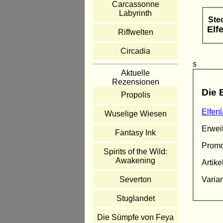
Carcassonne
Labyrinth
Ste
Elf
Riffwelten
Circadia
s
Aktuelle
Rezensionen
Die 
Propolis
Elfen
Wuselige Wiesen
Erwei
Fantasy Ink
Prom
Spirits of the Wild:
Awakening
Artike
Varia
Severton
Stuglandet
Die Sümpfe von Feya