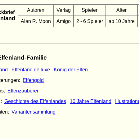
Autoren
Verlag
Spieler
Alter
ckbrief
enland
Alan R. Moon
Amigo
2 - 6 Spieler
ab 10 Jahre
Elfenland-Familie
land
Elfenland de luxe
König der Elfen
terungen:
Elfengold
os:
Elfenzauberer
l:
Geschichte des Elfenlandes
10 Jahre Elfenland
Illustratio
nten:
Variantensammlung