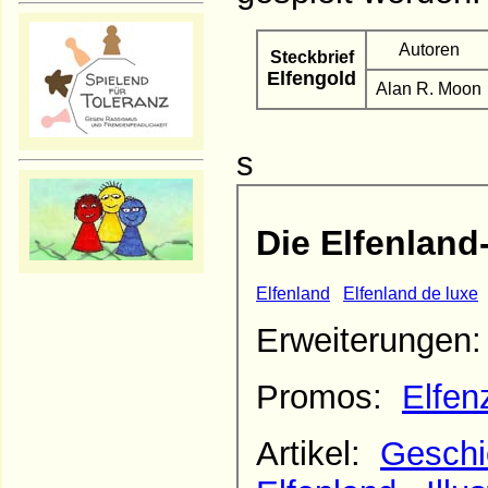
Autoren
Steckbrief
Elfengold
Alan R. Moon
s
Die Elfenland
Elfenland
Elfenland de luxe
Erweiterungen
Promos:
Elfen
Artikel:
Geschi