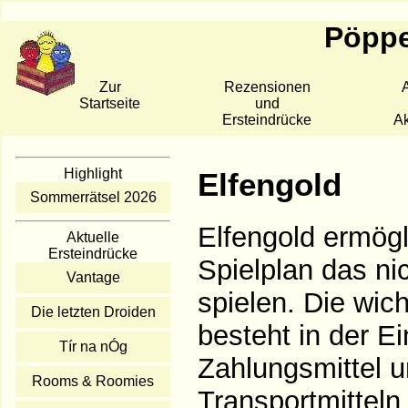
Pöppe
Zur
Rezensionen
A
Startseite
und
Ersteindrücke
Ak
Highlight
Elfengold
Sommerrätsel 2026
Elfengold ermögl
Aktuelle
Ersteindrücke
Spielplan das ni
Vantage
spielen. Die wic
Die letzten Droiden
besteht in der E
Tír na nÓg
Zahlungsmittel u
Rooms & Roomies
Transportmitteln