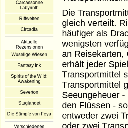
Carcassonne
Labyrinth
Die Transportmit
Riffwelten
gleich verteilt.
Circadia
häufiger als Dr
wenigsten verfü
Aktuelle
Rezensionen
an Reisekarten, 
Wuselige Wiesen
erhält jeder Spie
Fantasy Ink
Transportmittel 
Spirits of the Wild:
Awakening
Transportmittel 
Severton
Seeungeheuer - 
den Flüssen - so
Stuglandet
entweder zwei Tr
Die Sümpfe von Feya
oder zwei Transp
Verschiedenes