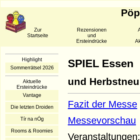
Pöpp
Zur
Rezensionen
A
Startseite
und
Ersteindrücke
Ak
Highlight
SPIEL Essen
Sommerrätsel 2026
und Herbstneu
Aktuelle
Ersteindrücke
Vantage
Fazit der Messe
Die letzten Droiden
Messevorschau
Tír na nÓg
Rooms & Roomies
Veranstaltungen