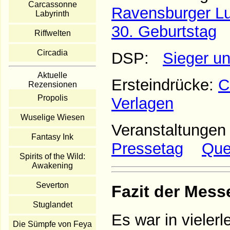
Carcassonne
Ravensburger L
Labyrinth
30. Geburtstag
Riffwelten
Circadia
DSP:
Sieger un
Aktuelle
Ersteindrücke:
C
Rezensionen
Propolis
Verlagen
Wuselige Wiesen
Veranstaltunge
Fantasy Ink
Pressetag
Que
Spirits of the Wild:
Awakening
Severton
Fazit der Mess
Stuglandet
Es war in vielerl
Die Sümpfe von Feya