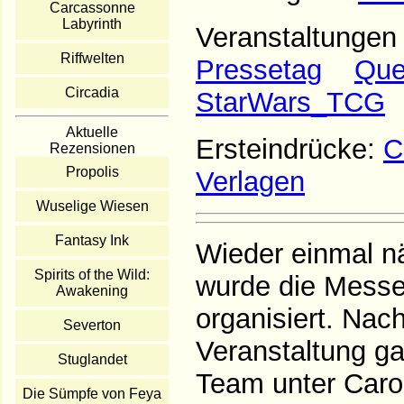
Carcassonne
Labyrinth
Veranstaltunge
Riffwelten
Pressetag
Que
Circadia
StarWars_TCG
Aktuelle
Ersteindrücke:
C
Rezensionen
Propolis
Verlagen
Wuselige Wiesen
Fantasy Ink
Wieder einmal nä
Spirits of the Wild:
wurde die Messe
Awakening
organisiert. Nach
Severton
Veranstaltung ga
Stuglandet
Team unter Caro
Die Sümpfe von Feya