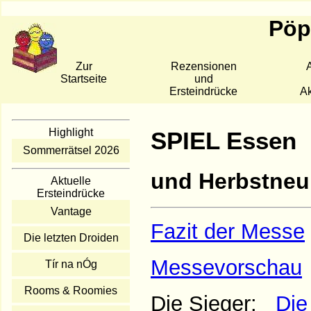
Pöpp
Zur
Rezensionen
A
Startseite
und
Ersteindrücke
Ak
Highlight
SPIEL Essen
Sommerrätsel 2026
und Herbstneu
Aktuelle
Ersteindrücke
Vantage
Fazit der Messe
Die letzten Droiden
Messevorschau
Tír na nÓg
Rooms & Roomies
Die Sieger:
Die