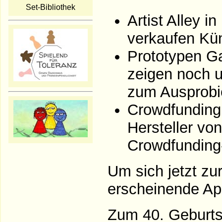
Set-Bibliothek
Artist Alley i
verkaufen Kün
Prototypen Ga
zeigen noch u
zum Ausprobi
Crowdfunding 
Hersteller vo
Crowdfunding-
Um sich jetzt zu
erscheinende App
Zum 40. Geburtst