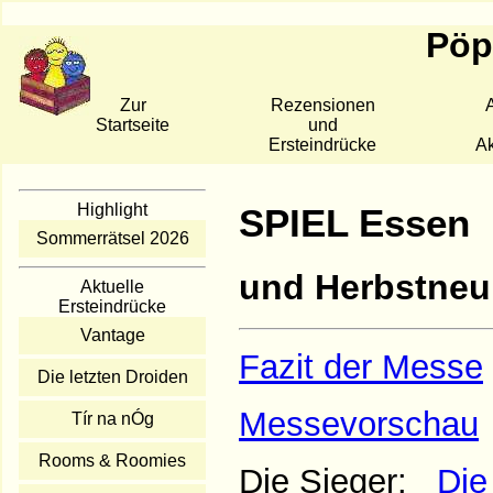
Pöpp
Zur
Rezensionen
A
Startseite
und
Ersteindrücke
Ak
Highlight
SPIEL Essen
Sommerrätsel 2026
und Herbstneu
Aktuelle
Ersteindrücke
Vantage
Fazit der Messe
Die letzten Droiden
Messevorschau
Tír na nÓg
Rooms & Roomies
Die Sieger:
Die