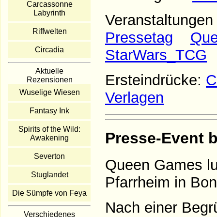
Carcassonne
Labyrinth
Veranstaltunge
Riffwelten
Pressetag
Que
Circadia
StarWars_TCG
Aktuelle
Ersteindrücke:
C
Rezensionen
Wuselige Wiesen
Verlagen
Fantasy Ink
Spirits of the Wild:
Presse-Event 
Awakening
Severton
Queen Games lu
Stuglandet
Pfarrheim in Bon
Die Sümpfe von Feya
Nach einer Begr
Verschiedenes