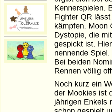
Kennerspielen. 
Fighter QR läss
kämpfen. Moon C
Dystopie, die m
gespickt ist. Hie
nennende Spiel.
Bei beiden Nomin
Rennen völlig of
Noch kurz ein Wo
der Mookies ist 
jährigen Enkels 
schon gespielt u