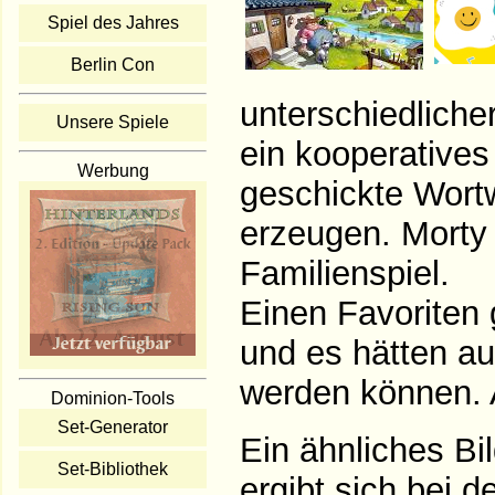
Spiel des Jahres
Berlin Con
unterschiedlicher
Unsere Spiele
ein kooperatives 
Werbung
geschickte Wort
erzeugen. Morty 
Familienspiel.
Einen Favoriten g
und es hätten a
werden können. A
Dominion-Tools
Set-Generator
Ein ähnliches Bi
Set-Bibliothek
ergibt sich bei d