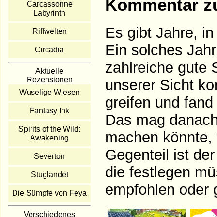
Kommentar zu
Carcassonne
Labyrinth
Es gibt Jahre, i
Riffwelten
Ein solches Jahr 
Circadia
zahlreiche gute 
Aktuelle
Rezensionen
unserer Sicht ko
Wuselige Wiesen
greifen und fan
Fantasy Ink
Das mag danach 
Spirits of the Wild:
machen könnte, w
Awakening
Gegenteil ist de
Severton
die festlegen mü
Stuglandet
empfohlen oder g
Die Sümpfe von Feya
Verschiedenes