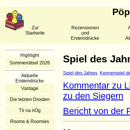
Pöpp
Zur
Rezensionen
A
Startseite
und
Ersteindrücke
Ak
Highlight
Spiel des Jah
Sommerrätsel 2026
Spiel des Jahres
Kennerspiel d
Aktuelle
Ersteindrücke
Kommentar zu L
Vantage
zu den Siegern
Die letzten Droiden
Bericht von der 
Tír na nÓg
Rooms & Roomies