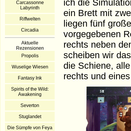
ich die Simulatio
Carcassonne
Labyrinth
ein Brett mit z
Riffwelten
liegen fünf groß
Circadia
vorgegebenen Rei
rechts neben dem
Aktuelle
Rezensionen
scheiben wir das
Propolis
die Schiene, all
Wuselige Wiesen
rechts und eines 
Fantasy Ink
Spirits of the Wild:
Awakening
Severton
Stuglandet
Die Sümpfe von Feya