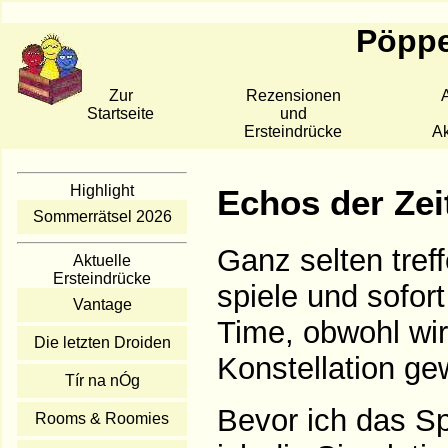
Pöppe
Zur
Rezensionen
A
Startseite
und
Ersteindrücke
Ak
Highlight
Echos der Zei
Sommerrätsel 2026
Ganz selten treff
Aktuelle
Ersteindrücke
spiele und sofort
Vantage
Time, obwohl wir 
Die letzten Droiden
Konstellation ge
Tír na nÓg
Bevor ich das Sp
Rooms & Roomies