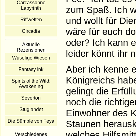
Carcassonne
zum Spaß. Ich we
Labyrinth
und wollt für Di
Riffwelten
wäre für euch d
Circadia
oder? Ich kann 
Aktuelle
Rezensionen
leider könnt ihr 
Wuselige Wiesen
Aber ich kenne 
Fantasy Ink
Königreichs habe
Spirits of the Wild:
Awakening
gelingt die Erf
Severton
noch die richtige
Stuglandet
Einwohner des K
Die Sümpfe von Feya
Staunen herausk
welches Hilfsmitt
Verschiedenes