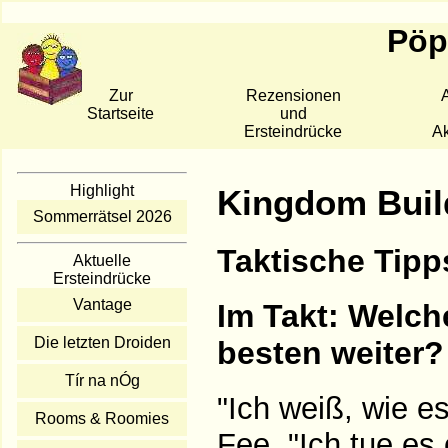
Pöpp
Zur
Rezensionen
A
Startseite
und
Ersteindrücke
Ak
Highlight
Kingdom Buil
Sommerrätsel 2026
Taktische Tipps
Aktuelle
Ersteindrücke
Vantage
Im Takt: Welch
Die letzten Droiden
besten weiter?
Tír na nÓg
"Ich weiß, wie es
Rooms & Roomies
Fee. "Ich tue es