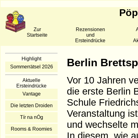
Pöpp
Zur
Rezensionen
A
Startseite
und
Ersteindrücke
Ak
Highlight
Berlin Bretts
Sommerrätsel 2026
Vor 10 Jahren ve
Aktuelle
Ersteindrücke
die erste Berlin
Vantage
Schule Friedrich
Die letzten Droiden
Veranstaltung is
Tír na nÓg
und wechselte m
Rooms & Roomies
In diesem, wie a