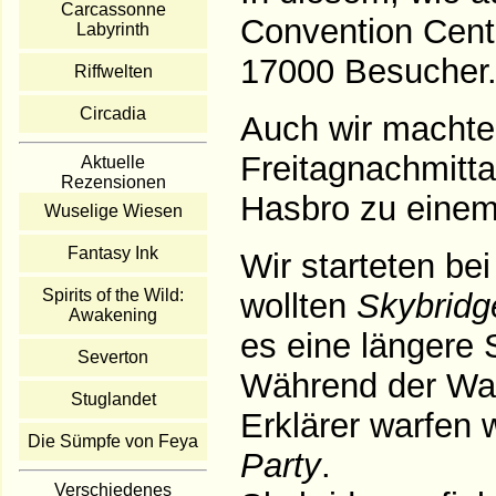
Carcassonne
Convention Cente
Labyrinth
17000 Besucher
Riffwelten
Circadia
Auch wir macht
Freitagnachmitt
Aktuelle
Rezensionen
Hasbro zu einem
Wuselige Wiesen
Fantasy Ink
Wir starteten be
Spirits of the Wild:
wollten
Skybridg
Awakening
es eine längere 
Severton
Während der War
Stuglandet
Erklärer warfen 
Die Sümpfe von Feya
Party
.
Verschiedenes