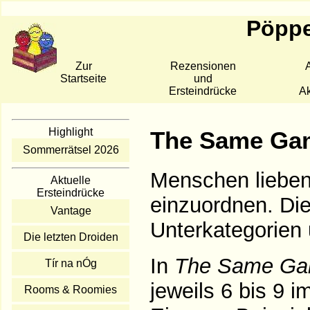
Pöppe
Zur
Rezensionen
A
Startseite
und
Ersteindrücke
Ak
Highlight
The Same Ga
Sommerrätsel 2026
Menschen lieben
Aktuelle
Ersteindrücke
einzuordnen. Die
Vantage
Unterkategorien 
Die letzten Droiden
In
The Same G
Tír na nÓg
jeweils 6 bis 9 i
Rooms & Roomies