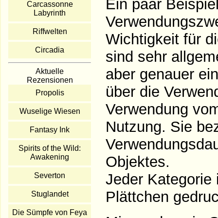
Ein paar Beispie
Carcassonne
Labyrinth
Verwendungszwe
Riffwelten
Wichtigkeit für 
Circadia
sind sehr allgem
aber genauer ein
Aktuelle
Rezensionen
über die Verwen
Propolis
Verwendung vom 
Wuselige Wiesen
Nutzung. Sie bezi
Fantasy Ink
Verwendungsdau
Spirits of the Wild:
Awakening
Objektes.
Jeder Kategorie 
Severton
Plättchen gedruc
Stuglandet
Die Sümpfe von Feya