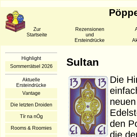
Pöppe
Zur
Rezensionen
A
Startseite
und
Ersteindrücke
Ak
Highlight
Sultan
Sommerrätsel 2026
Die Hi
Aktuelle
Ersteindrücke
einfac
Vantage
neuen 
Die letzten Droiden
Edelst
Tír na nÓg
den Po
Rooms & Roomies
die de