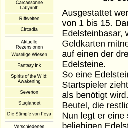
Carcassonne
Labyrinth
Ausgestattet wer
Riffwelten
von 1 bis 15. Da
Circadia
Edelsteinbasar, w
Geldkarten mitne
Aktuelle
Rezensionen
auf einen der dre
Wuselige Wiesen
Edelsteine.
Fantasy Ink
So eine Edelstei
Spirits of the Wild:
Awakening
Startspieler zie
Severton
als benötigt wir
Beutel, die restl
Stuglandet
Nun legt er eine
Die Sümpfe von Feya
beliebigen Edels
Verschiedenes