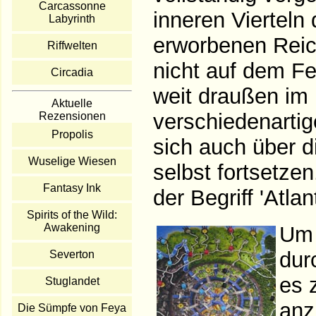
Carcassonne
inneren Vierteln
Labyrinth
erworbenen Reich
Riffwelten
nicht auf dem Fe
Circadia
weit draußen im M
Aktuelle
verschiedenartig
Rezensionen
Propolis
sich auch über d
Wuselige Wiesen
selbst fortsetz
Fantasy Ink
der Begriff 'Atlan
Spirits of the Wild:
Awakening
Um 
dur
Severton
es 
Stuglandet
anz
Die Sümpfe von Feya