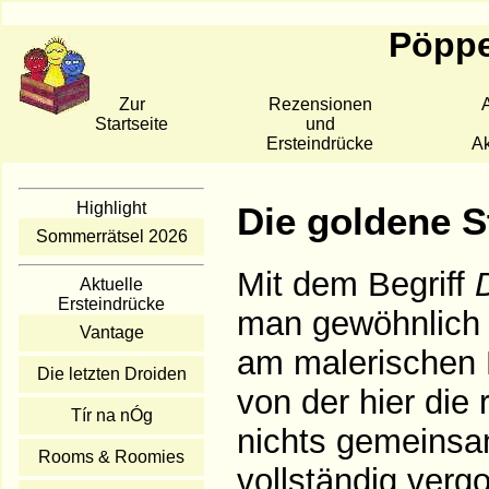
Pöppe
Zur
Rezensionen
A
Startseite
und
Ersteindrücke
Ak
Highlight
Die goldene S
Sommerrätsel 2026
Mit dem Begriff
Aktuelle
Ersteindrücke
man gewöhnlich 
Vantage
am malerischen F
Die letzten Droiden
von der hier die 
Tír na nÓg
nichts gemeinsa
Rooms & Roomies
vollständig ver