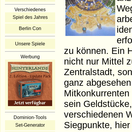
Weg
Verschiedenes
arb
Spiel des Jahres
ide
Berlin Con
erf
Unsere Spiele
zu können. Ein H
Werbung
nicht nur Mittel
Zentralstadt, so
ganz abgesehen
Mitkonkurrenten
sein Geldstücke,
verschiedenen W
Dominion-Tools
Siegpunkte, hier
Set-Generator