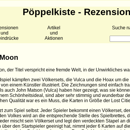
Pöppelkiste - Rezensio
ensionen
Artikel
Suche n
und
und
eindrücke
Aktionen
 Moon
n, der Titel verspricht eine fremde Welt, in der Unwirkliches wa
spiel kämpfen zwei Völkersets, die Vulca und die Hoax um die 
 von einem Künstler illustriert. Die Zeichnungen sind einfach 
ls auch John Matson (Vulca) haben hier gezeigt, was sie könn
nem Schönheitsideal, sind aber sehr stimmig und wunderbar deta
hen Qualität war es ein Muss, die Karten in Größe der Lost Citie
zt zum Spiel selbst: Jeder Spieler bekommt einen Völkerset, der
den Volkes wird an die entsprechende Stelle des Spielbrettes, d
Jeder mischt sein Völkerset und legt den verdeckten Stapel an
 über den Startspieler geeinigt hat, nimmt jeder 6 Karten auf d