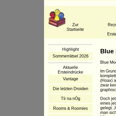
Zur
Rez
Startseite
Erst
Highlight
Blue
Sommerrätsel 2026
Blue Moo
Aktuelle
Im Grund
Ersteindrücke
komplett
Vantage
(Hoax) a
zwar kei
Die letzten Droiden
graphisc
Doch jet
Tír na nÓg
eines je
gelegt. 
Rooms & Roomies
man sich