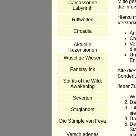
Mitte ge
Carcassonne
die ihre
Labyrinth
Hierzu m
Riffwelten
Verstärk
Circadia
An
Ch
Ve
Aktuelle
di
Rezensionen
Un
Wuselige Wiesen
En
Fantasy Ink
Alle die
Sonderf
Spirits of the Wild:
Jeder Zu
Awakening
We
Severton
Da
Tu
Stuglandet
si
Da
Die Sümpfe von Feya
De
St
Verschiedenes
ma