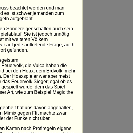
el muss beachtet werden und man
und es ist schwer jemanden zum
geln aufgebläht.
ielen Sondereigenschaften auch sein
ielablauf. Sie ist jedoch unnötig
st mit weiteren Völkern
ir auf jede auftretende Frage, auch
wort gefunden.
geistern.
 Feuervolk, die Vulca haben die
nd bei den Hoax, dem Erdvolk, mehr
n. Der Hoaxspieler war aber meist
r das Feuervolk Sieger; egal ob es
 gespielt wurde, dem das Spiel
eser Art, wie zum Beispiel Magic the
genheit hat uns davon abgehalten,
ern Mimix gegen Flit machte zwar
er der Funke nicht über.
nen Karten nach Profiregeln eigene