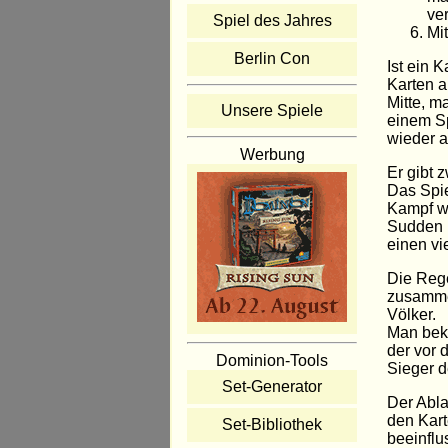
ve
Spiel des Jahres
Mi
Berlin Con
Ist ein 
Karten a
Mitte, m
Unsere Spiele
einem Sp
wieder a
Werbung
Er gibt 
Das Spie
Kampf wi
Sudden D
einen vi
Die Reg
zusammen
Völker.
Man beko
der vor 
Dominion-Tools
Sieger 
Set-Generator
Der Abla
den Kart
Set-Bibliothek
beeinflu