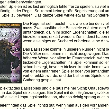
gen erlauben/verlangen.
rsten Spielen ist es fast unmöglich fehlerfrei zu spielen, zu vi
 ständig in der Regel. So kommt keine große Begeisterung auf 
 Spiel zu bewegen. Das ganze Spiel wirkte etwas mit Sonderre
Die Regel ist sehr ausführlich, wie sie bei den v
muss. Zwei ausführliche Beispiele erläutern den Sp
umfangreich, da in ihr schon Eigenschaften, die er
hinzukommen, erklärt werden. Zuminderst haben w
wenn es einiges an Sucherei erforderte, eine Ant
Das Basisspiel konnte in unseren Runden nicht be
Die Völker erscheinen mir nicht ausgewogen. Das
höheren Werte, vor allem im Feuerbereich, währe
trickreiche Eigenschaften ins Spiel kommen solle
schon besiegt, bevor er tricksen konnte. Immer wa
von einem erfahrenen Spieler oder von jemandem
vorher erklärt wurde, und der bisher nie Spiele di
Gathering gespielt hat.
lexität des Basisspiels und die (aus meiner Sicht) Unausgewo
fer in das Spiel einzusteigen. Ein Spiel mit den Ergänzungsvölk
ß als die Ursprungskombination, aber so richtig sprang auch hi
ieler finden das Spiel richtig gut, wenn man aus den vorhande