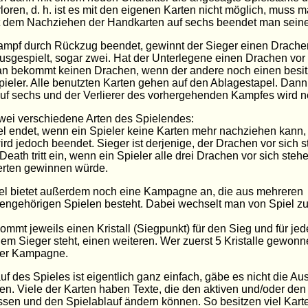
rloren, d. h. ist es mit den eigenen Karten nicht möglich, muss 
t dem Nachziehen der Handkarten auf sechs beendet man sein
Kampf durch Rückzug beendet, gewinnt der Sieger einen Drachen,
usgespielt, sogar zwei. Hat der Unterlegene einen Drachen vor s
an bekommt keinen Drachen, wenn der andere noch einen besit
ieler. Alle benutzten Karten gehen auf den Ablagestapel. Dan
uf sechs und der Verlierer des vorhergehenden Kampfes wird ne
zwei verschiedene Arten des Spielendes:
l endet, wenn ein Spieler keine Karten mehr nachziehen kann,
rd jedoch beendet. Sieger ist derjenige, der Drachen vor sich s
eath tritt ein, wenn ein Spieler alle drei Drachen vor sich steh
erten gewinnen würde.
el bietet außerdem noch eine Kampagne an, die aus mehreren
gehörigen Spielen besteht. Dabei wechselt man von Spiel zu 
mmt jeweils einen Kristall (Siegpunkt) für den Sieg und für je
dem Sieger steht, einen weiteren. Wer zuerst 5 Kristalle gewonne
der Kampagne.
uf des Spieles ist eigentlich ganz einfach, gäbe es nicht die A
en. Viele der Karten haben Texte, die den aktiven und/oder de
ssen und den Spielablauf ändern können. So besitzen viel Kar