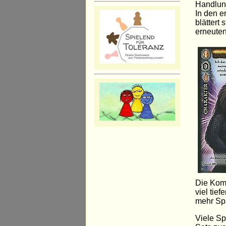
Handlun
In den e
blättert
erneuten
Die Komp
viel tie
mehr Spa
Viele Sp