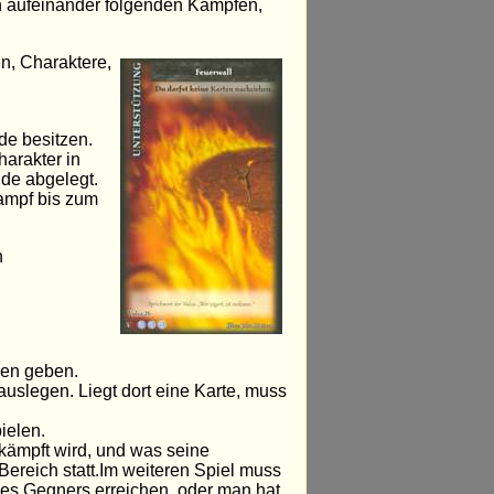
en aufeinander folgenden Kämpfen,
n, Charaktere,
de besitzen.
arakter in
de abgelegt.
Kampf bis zum
n
gen geben.
 auslegen. Liegt dort eine Karte, muss
ielen.
ekämpft wird, und was seine
Bereich statt.Im weiteren Spiel muss
es Gegners erreichen, oder man hat