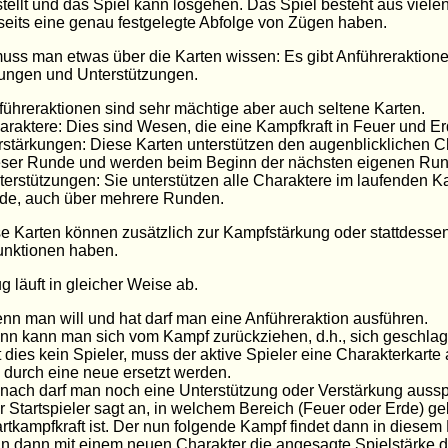
stellt und das Spiel kann losgehen. Das Spiel besteht aus viel
rseits eine genau festgelegte Abfolge von Zügen haben.
uss man etwas über die Karten wissen: Es gibt Anführeraktione
ungen und Unterstützungen.
führeraktionen sind sehr mächtige aber auch seltene Karten.
araktere: Dies sind Wesen, die eine Kampfkraft in Feuer und Er
rstärkungen: Diese Karten unterstützen den augenblicklichen Ch
eser Runde und werden beim Beginn der nächsten eigenen Run
terstützungen: Sie unterstützen alle Charaktere im laufenden 
de, auch über mehrere Runden.
se Karten können zusätzlich zur Kampfstärkung oder stattdesse
unktionen haben.
g läuft in gleicher Weise ab.
nn man will und hat darf man eine Anführeraktion ausführen.
nn kann man sich vom Kampf zurückziehen, d.h., sich geschla
t dies kein Spieler, muss der aktive Spieler eine Charakterkarte
e durch eine neue ersetzt werden.
nach darf man noch eine Unterstützung oder Verstärkung aussp
r Startspieler sagt an, in welchem Bereich (Feuer oder Erde) g
artkampfkraft ist. Der nun folgende Kampf findet dann in diesem 
n dann mit einem neuen Charakter die angesagte Spielstärke d