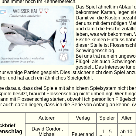
n uns immer noch im Kennerbereich.
Das Spiel ähnelt im Ablauf
bekommen Karten, legen sie
Damit wir die Kosten bezahl
der uns mit dem nötigen Mate
und damit die Fische zufäll
leben, was wir bekommen. W
Fische keinen Einfluss habe
dieser Stelle ist Flossenschl
Schwingenschlag.
Bei uns trat nun ein unge
Flügel- als auch Schwingen
gespielt. Das Interesse für e
ur wenige Partien gespielt. Dies ist sicher nicht dem Spiel anzu
rei und hat auch ein ähnliches Spielgefühl.
ere daraus, dass drei Spiele mit ähnlichem Spielsystem nicht b
piele besitzt, braucht Flossenschlag nicht unbedingt. Wer hing
 kann mit Flossenschlag starten, obwohl ich persönlich Flügelsc
 auch daran liegen, dass ich die Serie von Anfang an kenne. (
Autoren
Verlag
Spieler
Alter
ckbrief
David Gordon,
enschlag
1 - 5
ab 10
Michael
Feuerland