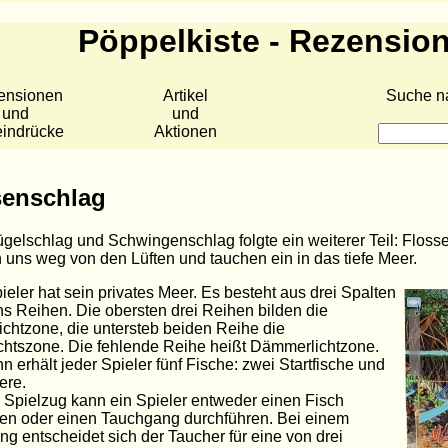
Pöppelkiste - Rezensio
ensionen
Artikel
Suche n
und
und
eindrücke
Aktionen
senschlag
gelschlag und Schwingenschlag folgte ein weiterer Teil: Floss
uns weg von den Lüften und tauchen ein in das tiefe Meer.
ieler hat sein privates Meer. Es besteht aus drei Spalten
s Reihen. Die obersten drei Reihen bilden die
chtzone, die untersteb beiden Reihe die
chtszone. Die fehlende Reihe heißt Dämmerlichtzone.
n erhält jeder Spieler fünf Fische: zwei Startfische und
ere.
 Spielzug kann ein Spieler entweder einen Fisch
en oder einen Tauchgang durchführen. Bei einem
g entscheidet sich der Taucher für eine von drei