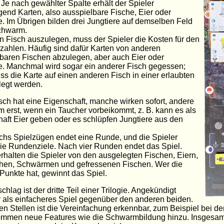
 Je nach gewählter Spalte erhält der Spieler
end Karten, also ausspielbare Fische, Eier oder
e. Im Übrigen bilden drei Jungtiere auf demselben Feld
chwarm.
 Fisch auszulegen, muss der Spieler die Kosten für den
zahlen. Häufig sind dafür Karten von anderen
baren Fischen abzulegen, aber auch Eier oder
e. Manchmal wird sogar ein anderer Fisch gegessen;
s die Karte auf einen anderen Fisch in einer erlaubten
legt werden.
sch hat eine Eigenschaft, manche wirken sofort, andere
 erst, wenn ein Taucher vorbeikommt, z. B. kann es als
aft Eier geben oder es schlüpfen Jungtiere aus den
hs Spielzügen endet eine Runde, und die Spieler
ie Rundenziele. Nach vier Runden endet das Spiel.
rhalten die Spieler von den ausgelegten Fischen, Eiern,
chen, Schwärmen und gefressenen Fischen. Wer die
Punkte hat, gewinnt das Spiel.
hlag ist der dritte Teil einer Trilogie. Angekündigt
 als einfacheres Spiel gegenüber den anderen beiden.
en Stellen ist die Vereinfachung erkennbar, zum Beispiel bei d
ommen neue Features wie die Schwarmbildung hinzu. Insgesamt 