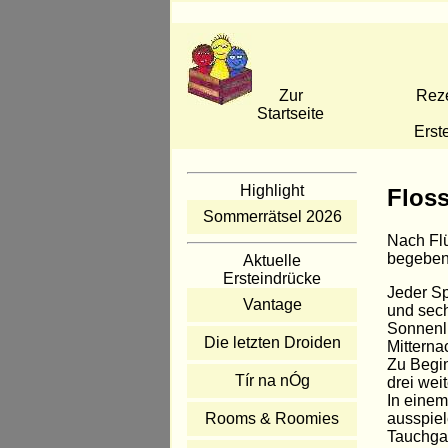
Zur
Rez
Startseite
Erst
Highlight
Flos
Sommerrätsel 2026
Nach Flü
begeben 
Aktuelle
Ersteindrücke
Jeder Sp
Vantage
und sech
Sonnenli
Die letzten Droiden
Mitterna
Zu Begin
Tír na nÓg
drei weit
In einem
ausspiel
Rooms & Roomies
Tauchgan