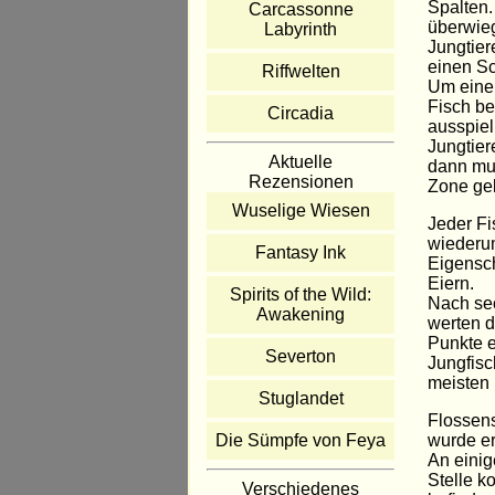
Spalten.
Carcassonne
überwieg
Labyrinth
Jungtier
einen S
Riffwelten
Um einen
Fisch be
Circadia
ausspiel
Jungtier
Aktuelle
dann mus
Rezensionen
Zone ge
Wuselige Wiesen
Jeder Fi
wiederum
Fantasy Ink
Eigensch
Eiern.
Spirits of the Wild:
Nach sec
Awakening
werten d
Punkte e
Severton
Jungfis
meisten 
Stuglandet
Flossensc
wurde er
Die Sümpfe von Feya
An einig
Stelle k
Verschiedenes