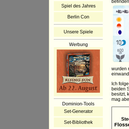
befinde
Spiel des Jahres
Berlin Con
Unsere Spiele
Werbung
wurden n
einwandf
Ich folg
beiden S
besitzt,
mag aber
Dominion-Tools
Set-Generator
Ste
Set-Bibliothek
Floss