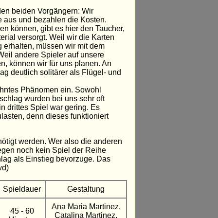
 den beiden Vorgängern: Wir
 aus und bezahlen die Kosten.
en können, gibt es hier den Taucher,
rial versorgt. Weil wir die Karten
ig erhalten, müssen wir mit dem
eil andere Spieler auf unsere
n, können wir für uns planen. An
ag deutlich solitärer als Flügel- und
wohntes Phänomen ein. Sowohl
schlag wurden bei uns sehr oft
in drittes Spiel war gering. Es
lasten, denn dieses funktioniert
enötigt werden. Wer also die anderen
egen noch kein Spiel der Reihe
hlag als Einstieg bevorzuge. Das
wd)
Spieldauer
Gestaltung
Ana Maria Martinez,
45 - 60
Catalina Martinez,