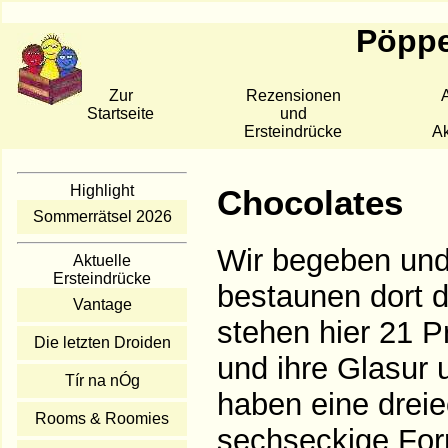
Pöppe
Zur
Rezensionen
A
Startseite
und
Ersteindrücke
Ak
Highlight
Chocolates
Sommerrätsel 2026
Wir begeben und 
Aktuelle
Ersteindrücke
bestaunen dort d
Vantage
stehen hier 21 Pr
Die letzten Droiden
und ihre Glasur 
Tír na nÓg
haben eine dreie
Rooms & Roomies
sechseckige Form