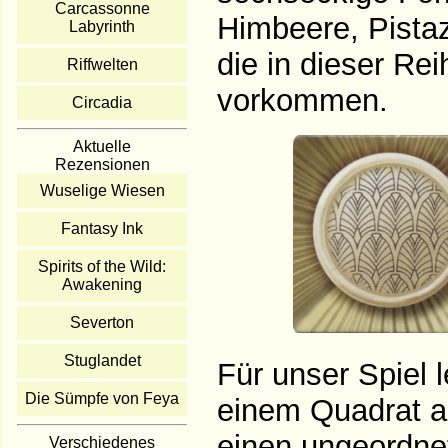
Carcassonne
Himbeere, Pistaz
Labyrinth
die in dieser Rei
Riffwelten
vorkommen.
Circadia
Aktuelle
Rezensionen
Wuselige Wiesen
Fantasy Ink
Spirits of the Wild:
Awakening
Severton
Stuglandet
Für unser Spiel 
Die Sümpfe von Feya
einem Quadrat au
einen ungeordnet
Verschiedenes