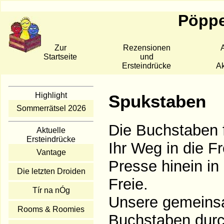
Pöppe
Zur
Rezensionen
A
Startseite
und
Ersteindrücke
Ak
Highlight
Spukstaben
Sommerrätsel 2026
Die Buchstaben f
Aktuelle
Ersteindrücke
Ihr Weg in die F
Vantage
Presse hinein in
Die letzten Droiden
Freie.
Tír na nÓg
Unsere gemeinsa
Rooms & Roomies
Buchstaben durc