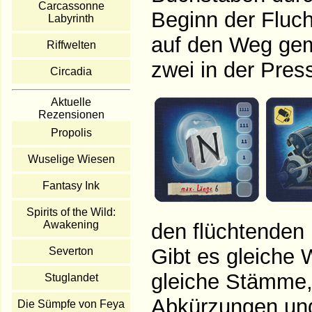
Carcassonne
Beginn der Fluc
Labyrinth
auf den Weg gem
Riffwelten
zwei in der Pres
Circadia
Aktuelle
Rezensionen
Propolis
Wuselige Wiesen
Fantasy Ink
Spirits of the Wild:
Awakening
den flüchtenden
Gibt es gleiche W
Severton
gleiche Stämme,
Stuglandet
Abkürzungen und 
Die Sümpfe von Feya