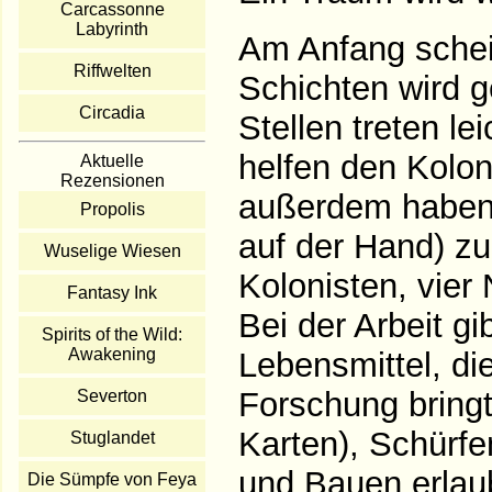
Carcassonne
Labyrinth
Am Anfang schein
Riffwelten
Schichten wird g
Circadia
Stellen treten l
helfen den Kolon
Aktuelle
Rezensionen
außerdem haben 
Propolis
auf der Hand) zu
Wuselige Wiesen
Kolonisten, vier
Fantasy Ink
Bei der Arbeit gi
Spirits of the Wild:
Awakening
Lebensmittel, di
Forschung bring
Severton
Karten), Schürf
Stuglandet
und Bauen erlau
Die Sümpfe von Feya