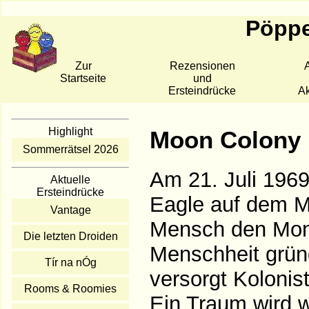
Pöppe
Zur
Rezensionen
A
Startseite
und
Ersteindrücke
Ak
Highlight
Moon Colony 
Sommerrätsel 2026
Am 21. Juli 1969
Aktuelle
Ersteindrücke
Eagle auf dem Mo
Vantage
Mensch den Mond
Die letzten Droiden
Menschheit grün
Tír na nÓg
versorgt Koloni
Rooms & Roomies
Ein Traum wird w