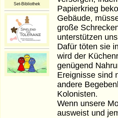
Set-Bibliothek
Papierkrieg bek
Gebäude, müsse
große Schrecken:
unterstützen uns
Dafür töten sie 
wird der Küchenr
genügend Nahrun
Ereignisse sind n
andere Begebenh
Kolonisten.
Wenn unsere Mon
ausweist und jem