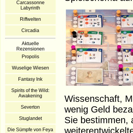
Carcassonne
Labyrinth
Riffwelten
Circadia
Aktuelle
Rezensionen
Propolis
Wuselige Wiesen
Fantasy Ink
Spirits of the Wild:
Awakening
Wissenschaft, Mi
wenig Geld bezah
Severton
Sie bestimmen, 
Stuglandet
weiterentwickelt
Die Sümpfe von Feya