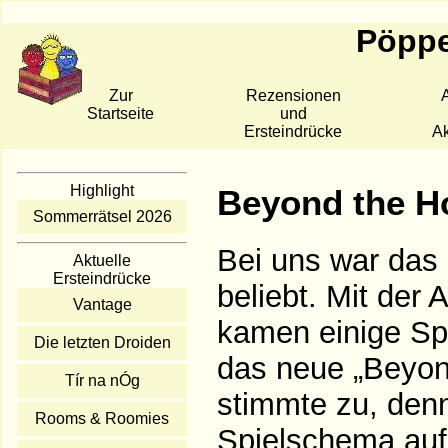
Pöppe
Zur
Rezensionen
A
Startseite
und
Ersteindrücke
Ak
Highlight
Beyond the H
Sommerrätsel 2026
Bei uns war das
Aktuelle
Ersteindrücke
beliebt. Mit der
Vantage
kamen einige Spi
Die letzten Droiden
das neue „Beyon
Tír na nÓg
stimmte zu, denn
Rooms & Roomies
Spielschema auf 