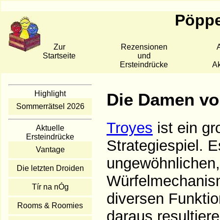
Pöppe
Zur
Rezensionen
A
Startseite
und
Ersteindrücke
Ak
Highlight
Die Damen vo
Sommerrätsel 2026
Troyes
ist ein gr
Aktuelle
Ersteindrücke
Strategiespiel. E
Vantage
ungewöhnlichen, 
Die letzten Droiden
Würfelmechanism
Tír na nÓg
diversen Funktion
Rooms & Roomies
daraus resultier