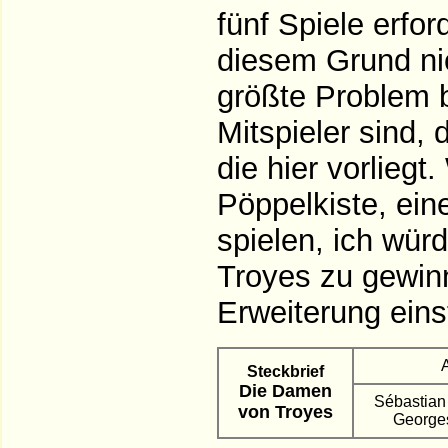
fünf Spiele erfor
diesem Grund nic
größte Problem b
Mitspieler sind,
die hier vorliegt
Pöppelkiste, ein
spielen, ich wür
Troyes zu gewinn
Erweiterung eins
Steckbrief
Die Damen
Sébastian 
von Troyes
Georges