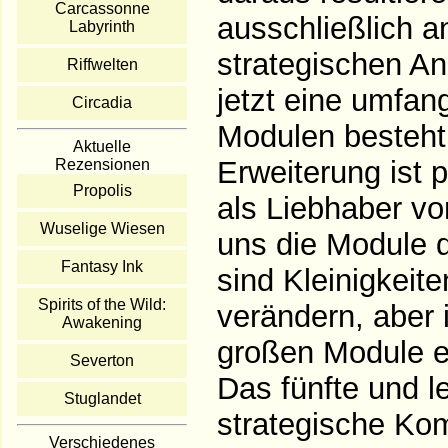
Carcassonne
ausschließlich a
Labyrinth
strategischen An
Riffwelten
jetzt eine umfan
Circadia
Modulen besteht
Aktuelle
Erweiterung ist p
Rezensionen
Propolis
als Liebhaber v
Wuselige Wiesen
uns die Module 
Fantasy Ink
sind Kleinigkeite
Spirits of the Wild:
verändern, aber 
Awakening
großen Module er
Severton
Das fünfte und l
Stuglandet
strategische Kom
Verschiedenes