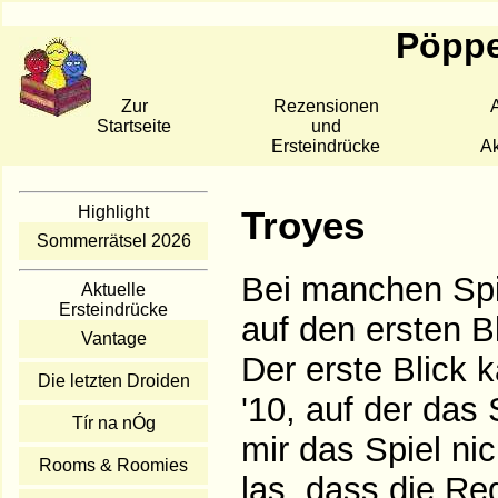
Pöppe
Zur
Rezensionen
A
Startseite
und
Ersteindrücke
Ak
Highlight
Troyes
Sommerrätsel 2026
Bei manchen Spie
Aktuelle
Ersteindrücke
auf den ersten B
Vantage
Der erste Blick 
Die letzten Droiden
'10, auf der das
Tír na nÓg
mir das Spiel ni
Rooms & Roomies
las, dass die Reg