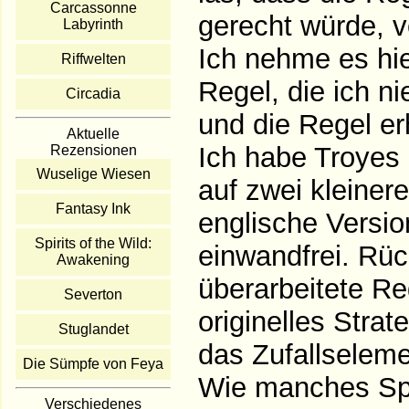
Carcassonne
gerecht würde, v
Labyrinth
Ich nehme es hie
Riffwelten
Regel, die ich n
Circadia
und die Regel er
Aktuelle
Ich habe Troyes 
Rezensionen
Wuselige Wiesen
auf zwei kleinere
Fantasy Ink
englische Versio
Spirits of the Wild:
einwandfrei. Rüc
Awakening
überarbeitete Re
Severton
originelles Stra
Stuglandet
das Zufallseleme
Die Sümpfe von Feya
Wie manches Spie
Verschiedenes