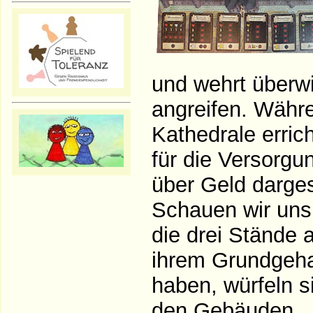
und wehrt überwi
angreifen. Währ
Kathedrale erric
für die Versorgu
über Geld dargest
Schauen wir uns 
die drei Stände
ihrem Grundgehal
haben, würfeln s
den Gebäuden.