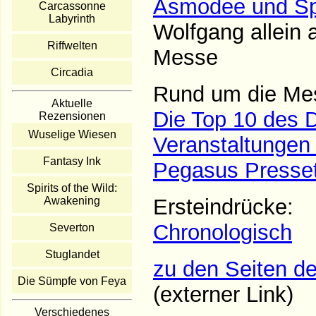
Asmodee und Spi
Carcassonne
Labyrinth
Wolfgang allein
Riffwelten
Messe
Circadia
Rund um die Me
Aktuelle
Die Top 10 des 
Rezensionen
Wuselige Wiesen
Veranstaltungen
Fantasy Ink
Pegasus Presse
Spirits of the Wild:
Awakening
Ersteindrücke:
Chronologisch
Severton
Stuglandet
zu den Seiten de
Die Sümpfe von Feya
(externer Link)
Verschiedenes