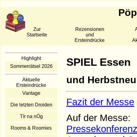
Pöpp
Zur
Rezensionen
A
Startseite
und
Ersteindrücke
Ak
Highlight
SPIEL Essen
Sommerrätsel 2026
und Herbstneu
Aktuelle
Ersteindrücke
Vantage
Fazit der Messe
Die letzten Droiden
Auf der Messe:
Tír na nÓg
Pressekonferen
Rooms & Roomies