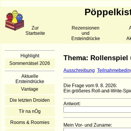
Pöppelkis
Zur
Rezensionen
A
Startseite
und
Ersteindrücke
Ak
Highlight
Thema: Rollenspiel
Sommerrätsel 2026
Ausschreibung
Teilnahmebedi
Aktuelle
Ersteindrücke
Die Frage vom 9. 8. 2026:
Vantage
Ein größeres Roll-and-Write-Spi
Die letzten Droiden
Antwort:
Tír na nÓg
Rooms & Roomies
Mein Vor- und Zuname: