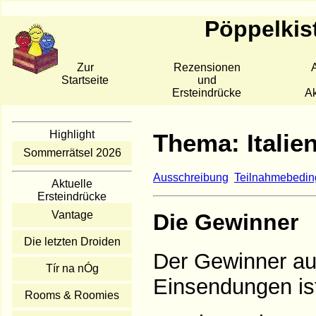
Pöppelkis
Zur
Rezensionen
A
Startseite
und
Ersteindrücke
Ak
Highlight
Thema: Italie
Sommerrätsel 2026
Ausschreibung
Teilnahmebedi
Aktuelle
Ersteindrücke
Vantage
Die Gewinner
Die letzten Droiden
Der Gewinner auf
Tír na nÓg
Einsendungen is
Rooms & Roomies