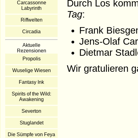
Durch Los komm
Carcassonne
Labyrinth
Tag
:
Riffwelten
Frank Biesge
Circadia
Jens-Olaf Car
Aktuelle
Dietmar Stadl
Rezensionen
Propolis
Wir gratulieren g
Wuselige Wiesen
Fantasy Ink
Spirits of the Wild:
Awakening
Severton
Stuglandet
Die Sümpfe von Feya