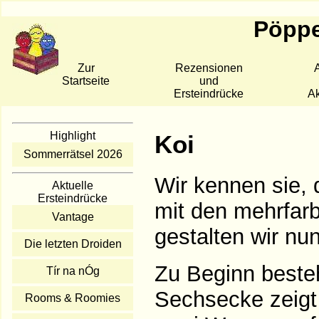
Pöppe
Zur
Rezensionen
A
Startseite
und
Ersteindrücke
Ak
Highlight
Koi
Sommerrätsel 2026
Wir kennen sie, 
Aktuelle
Ersteindrücke
mit den mehrfarb
Vantage
gestalten wir nu
Die letzten Droiden
Zu Beginn besteh
Tír na nÓg
Sechsecke zeigt u
Rooms & Roomies