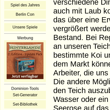
verschiedene Di
Spiel des Jahres
auch mit Laub k
Berlin Con
das über eine Er
vergrößert werd
Unsere Spiele
Bestand. Bei Re
Werbung
an unseren Teich
bestimmte Koi u
dem Markt könne
Arbeiter, die un
Die andere Mögli
den Teich auszub
Dominion-Tools
Set-Generator
Wasser oder ein
Set-Bibliothek
Seerose auf das 