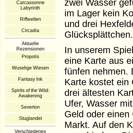
zwei Wasser gefül
Carcassonne
Labyrinth
im Lager kein Ko
Riffwelten
und drei Hexfeld
Circadia
Glücksplättchen.
Aktuelle
In unserem Spie
Rezensionen
Propolis
eine Karte aus e
Wuselige Wiesen
fünfen nehmen. 
Fantasy Ink
Karte kostet ein
drei ältesten Ka
Spirits of the Wild:
Awakening
Ufer, Wasser mi
Severton
Geld oder eine
Stuglandet
Markt. Auf den K
Verschiedenes