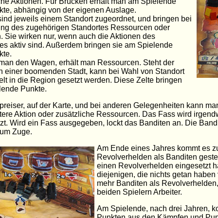
che Aktionen. Für Brücken erhält man am Spielende
te, abhängig von der eigenen Auslage.
ind jeweils einem Standort zugeordnet, und bringen bei
ung des zugehörigen Standortes Ressourcen oder
. Sie wirken nur, wenn auch die Aktionen des
es aktiv sind. Außerdem bringen sie am Spielende
kte.
man den Wagen, erhält man Ressourcen. Steht der
 einer boomenden Stadt, kann bei Wahl von Standort
Zelt in die Region gesetzt werden. Diese Zelte bringen
lende Punkte.
reiser, auf der Karte, und bei anderen Gelegenheiten kann m
tere Aktion oder zusätzliche Ressourcen. Das Fass wird irgen
zt. Wird ein Fass ausgegeben, lockt das Banditen an. Die Ba
zum Zuge.
Am Ende eines Jahres kommt es z
Revolverhelden als Banditen gestel
einen Revolverhelden eingesetzt 
diejenigen, die nichts getan haben 
mehr Banditen als Revolverhelden, 
beiden Spielern Arbeiter.
Am Spielende, nach drei Jahren, 
Punkten aus den Kämpfen und Pun