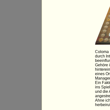
Coloma i
durch In
beeinflu
Gehöre i
hinterei
eines Or
Managem
Ein Fakt
ins Spie
und die 
angestre
Ahne ich
herbeir