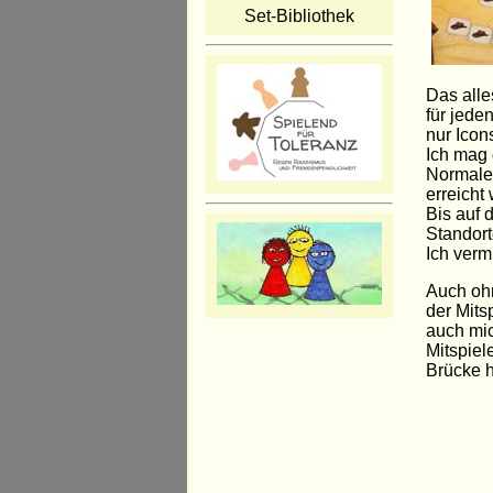
Set-Bibliothek
Das alle
für jede
nur Icon
Ich mag 
Normaler
erreicht
Bis auf 
Standort
Ich verm
Auch ohn
der Mits
auch mic
Mitspiel
Brücke h