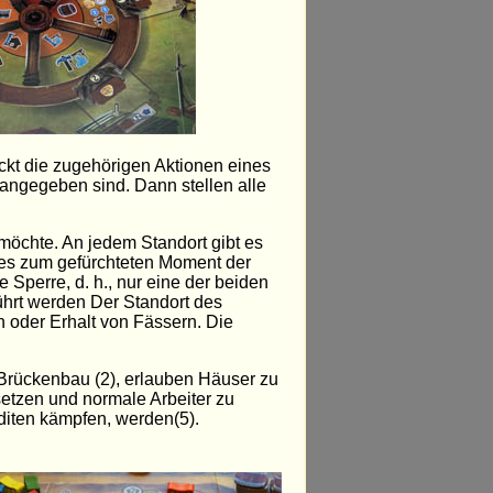
ckt die zugehörigen Aktionen eines
angegeben sind. Dann stellen alle
 möchte. An jedem Standort gibt es
 es zum gefürchteten Moment der
Sperre, d. h., nur eine der beiden
ührt werden Der Standort des
 oder Erhalt von Fässern. Die
Brückenbau (2), erlauben Häuser zu
etzen und normale Arbeiter zu
iten kämpfen, werden(5).