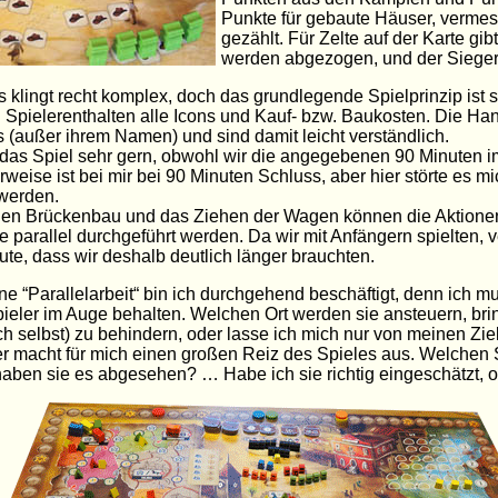
Punkte für gebaute Häuser, vermes
gezählt. Für Zelte auf der Karte gi
werden abgezogen, und der Sieger s
s klingt recht komplex, doch das grundlegende Spielprinzip ist 
n Spielerenthalten alle Icons und Kauf- bzw. Baukosten. Die Ha
s (außer ihrem Namen) und sind damit leicht verständlich.
das Spiel sehr gern, obwohl wir die angegebenen 90 Minuten i
weise ist bei mir bei 90 Minuten Schluss, aber hier störte es 
 werden.
den Brückenbau und das Ziehen der Wagen können die Aktionen
e parallel durchgeführt werden. Da wir mit Anfängern spielten, v
ute, dass wir deshalb deutlich länger brauchten.
e “Parallelarbeit“ bin ich durchgehend beschäftigt, denn ich m
pieler im Auge behalten. Welchen Ort werden sie ansteuern, bri
h selbst) zu behindern, oder lasse ich mich nur von meinen Zie
er macht für mich einen großen Reiz des Spieles aus. Welchen S
aben sie es abgesehen? … Habe ich sie richtig eingeschätzt, o