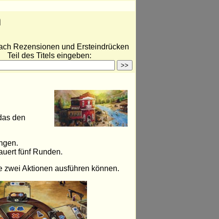
n
ach Rezensionen und Ersteindrücken
Teil des Titels eingeben:
 das den
ingen.
auert fünf Runden.
 je zwei Aktionen ausführen können.