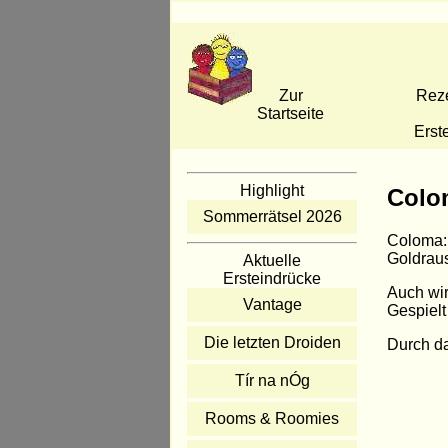
Zur
Rez
Startseite
Erst
Highlight
Colo
Sommerrätsel 2026
Coloma: 
Goldraus
Aktuelle
Ersteindrücke
Auch wir
Vantage
Gespielt
Die letzten Droiden
Durch da
Tír na nÓg
Rooms & Roomies