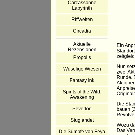
Carcassonne
Labyrinth
Riffwelten
Circadia
Aktuelle
Ein Anpr
Rezensionen
Standort
zeitglei
Propolis
Nun setz
Wuselige Wiesen
zwei Akt
Runde. D
Fantasy Ink
Aktionen
Anpreise
Spirits of the Wild:
Originala
Awakening
Die Stan
Severton
bauen (3
Revolver
Stuglandet
Wozu da
Das Verm
Die Sümpfe von Feya