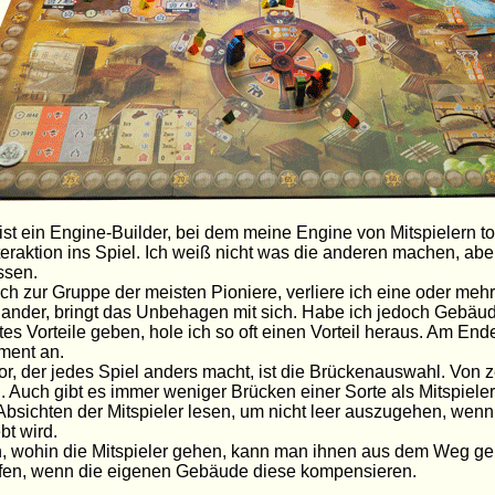
st ein Engine-Builder, bei dem meine Engine von Mitspielern tor
teraktion ins Spiel. Ich weiß nicht was die anderen machen, ab
ssen.
ch zur Gruppe der meisten Pioniere, verliere ich eine oder meh
nander, bringt das Unbehagen mit sich. Habe ich jedoch Gebäude
tes Vorteile geben, hole ich so oft einen Vorteil heraus. Am E
ent an.
or, der jedes Spiel anders macht, ist die Brückenauswahl. Vo
l. Auch gibt es immer weniger Brücken einer Sorte als Mitspiele
Absichten der Mitspieler lesen, um nicht leer auszugehen, wen
bt wird.
, wohin die Mitspieler gehen, kann man ihnen aus dem Weg ge
ufen, wenn die eigenen Gebäude diese kompensieren.