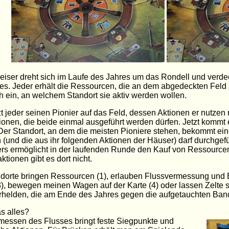
eiser dreht sich im Laufe des Jahres um das Rondell und verde
es. Jeder erhält die Ressourcen, die an dem abgedeckten Feld 
ch ein, an welchem Standort sie aktiv werden wollen.
t jeder seinen Pionier auf das Feld, dessen Aktionen er nutzen
ionen, die beide einmal ausgeführt werden dürfen. Jetzt kommt
er Standort, an dem die meisten Pioniere stehen, bekommt eine 
 (und die aus ihr folgenden Aktionen der Häuser) darf durchgef
rs ermöglicht in der laufenden Runde den Kauf von Ressourcen
ktionen gibt es dort nicht.
dorte bringen Ressourcen (1), erlauben Flussvermessung und 
), bewegen meinen Wagen auf der Karte (4) oder lassen Zelte s
helden, die am Ende des Jahres gegen die aufgetauchten Band
s alles?
essen des Flusses bringt feste Siegpunkte und