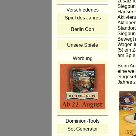
zusätzli
Siegpunk
Verschiedenes
Häuser s
Aktivier
Spiel des Jahres
Aktionen
Standort
Berlin Con
Siegpun
Bewegt 
Wagen in
Unsere Spiele
(5) ein 
am Spie
Werbung
Beim Anp
eine wei
eingeset
Jahres 
Dominion-Tools
Set-Generator