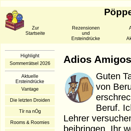
Pöppe
Zur
Rezensionen
A
Startseite
und
Ersteindrücke
Ak
Highlight
Adios Amigo
Sommerrätsel 2026
Guten Ta
Aktuelle
Ersteindrücke
von Beru
Vantage
erschrec
Die letzten Droiden
Beruf. I
Tír na nÓg
Lehrer versuche
Rooms & Roomies
beibringen. Ihr w