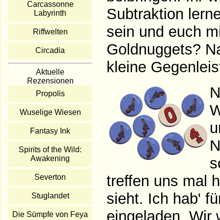
Carcassonne
Subtraktion lern
Labyrinth
sein und euch mi
Riffwelten
Goldnuggets? Na 
Circadia
kleine Gegenleis
Aktuelle
Rezensionen
N
Propolis
W
Wuselige Wiesen
u
Fantasy Ink
N
Spirits of the Wild:
Awakening
s
treffen uns mal 
Severton
sieht. Ich hab' 
Stuglandet
eingeladen. Wir 
Die Sümpfe von Feya