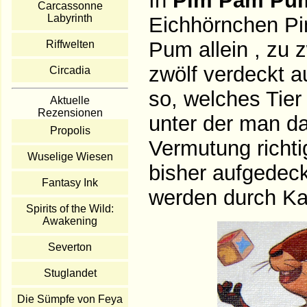
In
Pim Pam P
Carcassonne
Labyrinth
Eichhörnchen Pi
Pum allein , zu 
Riffwelten
zwölf verdeckt a
Circadia
so, welches Tier
Aktuelle
Rezensionen
unter der man da
Propolis
Vermutung richti
Wuselige Wiesen
bisher aufgedec
Fantasy Ink
werden durch Kar
Spirits of the Wild:
Awakening
Severton
Stuglandet
Die Sümpfe von Feya