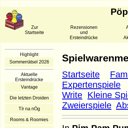
Pöpp
Zur
Rezensionen
A
Startseite
und
Ersteindrücke
Ak
Highlight
Spielwarenme
Sommerrätsel 2026
Startseite
Fami
Aktuelle
Ersteindrücke
Expertenspiele
Vantage
Write
Kleine Spi
Die letzten Droiden
Zweierspiele
Ab
Tír na nÓg
Rooms & Roomies