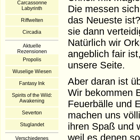
Carcassonne
Die messen sich 
Labyrinth
das Neueste ist?
Riffwelten
sie dann verteid
Circadia
Natürlich wir Or
Aktuelle
angeblich fair i
Rezensionen
Propolis
unsere Seite.
Wuselige Wiesen
Aber daran ist üb
Fantasy Ink
Wir bekommen Bl
Spirits of the Wild:
Awakening
Feuerbälle und 
machen uns völli
Severton
ihren Spaß und 
Stuglandet
weil es denen so
Verschiedenes