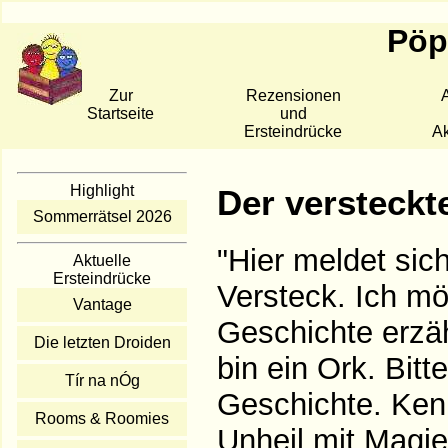
Pöpp
Zur
Rezensionen
A
Startseite
und
Ersteindrücke
Ak
Highlight
Der versteckt
Sommerrätsel 2026
"Hier meldet si
Aktuelle
Ersteindrücke
Versteck. Ich m
Vantage
Geschichte erzähl
Die letzten Droiden
bin ein Ork. Bitt
Tír na nÓg
Geschichte. Kenn
Rooms & Roomies
Unheil mit Magie