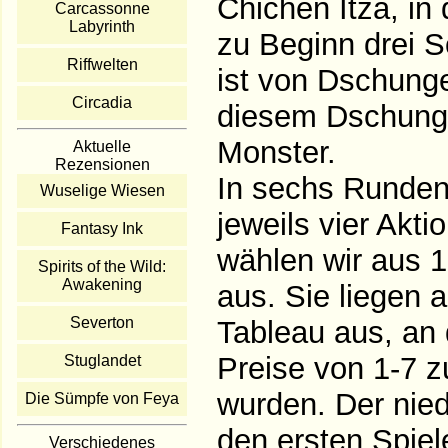
Chichen Itza, in 
Carcassonne
Labyrinth
zu Beginn drei S
Riffwelten
ist von Dschung
Circadia
diesem Dschung
Monster.
Aktuelle
Rezensionen
In sechs Runden
Wuselige Wiesen
jeweils vier Akt
Fantasy Ink
wählen wir aus 1
Spirits of the Wild:
Awakening
aus. Sie liegen 
Severton
Tableau aus, an
Preise von 1-7 zuf
Stuglandet
wurden. Der nied
Die Sümpfe von Feya
den ersten Spiele
Verschiedenes