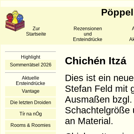
Pöppelk
Zur
Rezensionen
A
Startseite
und
Ersteindrücke
Ak
Highlight
Chichén Itzá
Sommerrätsel 2026
Dies ist ein neu
Aktuelle
Ersteindrücke
Stefan Feld mit 
Vantage
Ausmaßen bzgl.
Die letzten Droiden
Schachtelgröße
Tír na nÓg
an Material.
Rooms & Roomies