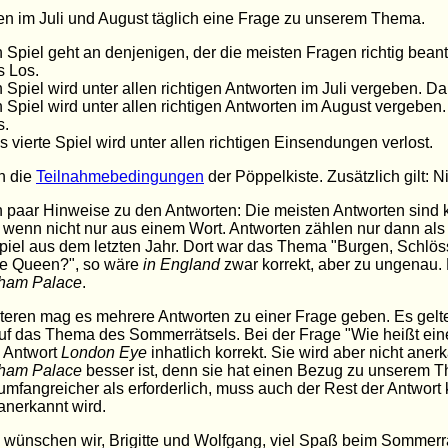
len im Juli und August täglich eine Frage zu unserem Thema.
n Spiel geht an denjenigen, der die meisten Fragen richtig beant
s Los.
 Spiel wird unter allen richtigen Antworten im Juli vergeben. Dab
 Spiel wird unter allen richtigen Antworten im August vergeben. 
s.
 vierte Spiel wird unter allen richtigen Einsendungen verlost.
n die
Teilnahmebedingungen
der Pöppelkiste. Zusätzlich gilt
 paar Hinweise zu den Antworten: Die meisten Antworten sind
 wenn nicht nur aus einem Wort. Antworten zählen nur dann als 
piel aus dem letzten Jahr. Dort war das Thema "Burgen, Schlöss
ie Queen?", so wäre
in England
zwar korrekt, aber zu ungenau. 
ham Palace
.
eren mag es mehrere Antworten zu einer Frage geben. Es gelte
f das Thema des Sommerrätsels. Bei der Frage "Wie heißt ei
 Antwort
London Eye
inhatlich korrekt. Sie wird aber nicht aner
ham Palace
besser ist, denn sie hat einen Bezug zu unserem Th
umfangreicher als erforderlich, muss auch der Rest der Antwort 
anerkannt wird.
wünschen wir, Brigitte und Wolfgang, viel Spaß beim Sommerr