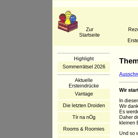
Zur
Rez
Startseite
Erst
Highlight
Them
Sommerrätsel 2026
Ausschr
Aktuelle
Ersteindrücke
Wir sta
Vantage
In diese
Die letzten Droiden
Wir dank
Es werde
Daher dr
Tír na nÓg
kleinen
Rooms & Roomies
Und so 