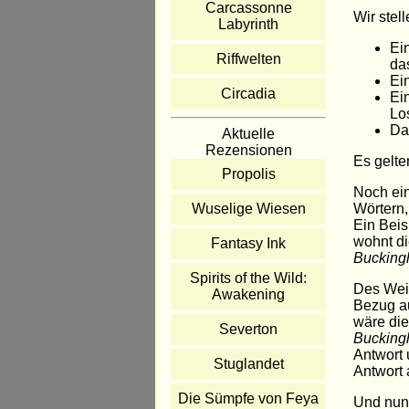
Carcassonne
Wir stel
Labyrinth
Ei
Riffwelten
da
Ein
Circadia
Ein
Lo
Das
Aktuelle
Rezensionen
Es gelte
Propolis
Noch ein
Wörtern,
Wuselige Wiesen
Ein Beis
wohnt d
Fantasy Ink
Bucking
Spirits of the Wild:
Des Weit
Awakening
Bezug au
wäre die
Severton
Bucking
Antwort 
Stuglandet
Antwort 
Die Sümpfe von Feya
Und nun 