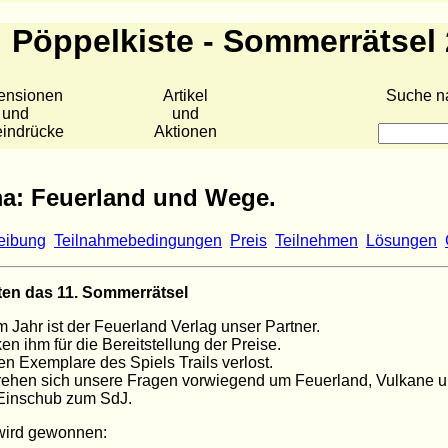
Pöppelkiste - Sommerrätsel
ensionen
Artikel
Suche n
und
und
eindrücke
Aktionen
a: Feuerland und Wege.
eibung
Teilnahmebedingungen
Preis
Teilnehmen
Lösungen
rten das 11. Sommerrätsel
m Jahr ist der Feuerland Verlag unser Partner.
en ihm für die Bereitstellung der Preise.
n Exemplare des Spiels Trails verlost.
ehen sich unsere Fragen vorwiegend um Feuerland, Vulkane un
 Einschub zum SdJ.
wird gewonnen: