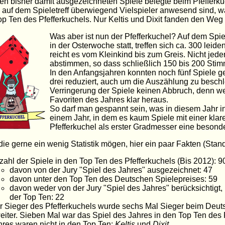
en bisher damit ausgezeichneten Spiele belegte beim Pfefferku
h auf dem Spieletreff überwiegend Vielspieler anwesend sind, w
op Ten des Pfefferkuchels. Nur Keltis und Dixit fanden den Weg d
Was aber ist nun der Pfefferkuchel? Auf dem Spiele
in der Osterwoche statt, treffen sich ca. 300 leide
reicht es vom Kleinkind bis zum Greis. Nicht jede
abstimmen, so dass schließlich 150 bis 200 Sti
In den Anfangsjahren konnten noch fünf Spiele g
drei reduziert, auch um die Auszählung zu besch
Verringerung der Spiele keinen Abbruch, denn weit
Favoriten des Jahres klar heraus.
So darf man gespannt sein, was in diesem Jahr in
einem Jahr, in dem es kaum Spiele mit einer klar
Pfefferkuchel als erster Gradmesser eine besond
 die gerne ein wenig Statistik mögen, hier ein paar Fakten (Stan
zahl der Spiele in den Top Ten des Pfefferkuchels (Bis 2012): 9
davon von der Jury "Spiel des Jahres" ausgezeichnet: 47
davon unter den Top Ten des Deutschen Spielepreises: 59
davon weder von der Jury "Spiel des Jahres" berücksichtigt
der Top Ten: 22
r Sieger des Pfefferkuchels wurde sechs Mal Sieger beim Deuts
eiter. Sieben Mal war das Spiel des Jahres in den Top Ten des 
hres waren nicht in den Top Ten:
Keltis
und
Dixit
.