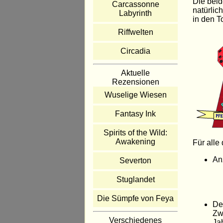
Die beid
Carcassonne
natürlic
Labyrinth
in den T
Riffwelten
Circadia
Aktuelle
Rezensionen
Wuselige Wiesen
Fantasy Ink
Spirits of the Wild:
Awakening
Für alle
An
Severton
Stuglandet
Die Sümpfe von Feya
De
Zw
Verschiedenes
Ja