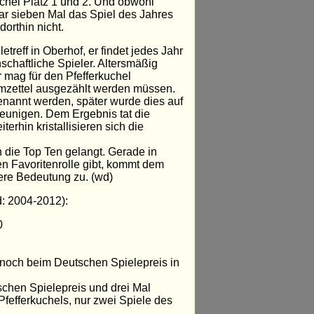
chel Platz 1 und 2. Und obwohl
ar sieben Mal das Spiel des Jahres
orthin nicht.
treff in Oberhof, er findet jedes Jahr
nschaftliche Spieler. Altersmäßig
r mag für den Pfefferkuchel
mmzettel ausgezählt werden müssen.
enannt werden, später wurde dies auf
leunigen. Dem Ergebnis tat die
erhin kristallisieren sich die
 die Top Ten gelangt. Gerade in
en Favoritenrolle gibt, kommt dem
ere Bedeutung zu. (wd)
d: 2004-2012):
0
, noch beim Deutschen Spielepreis in
chen Spielepreis und drei Mal
Pfefferkuchels, nur zwei Spiele des