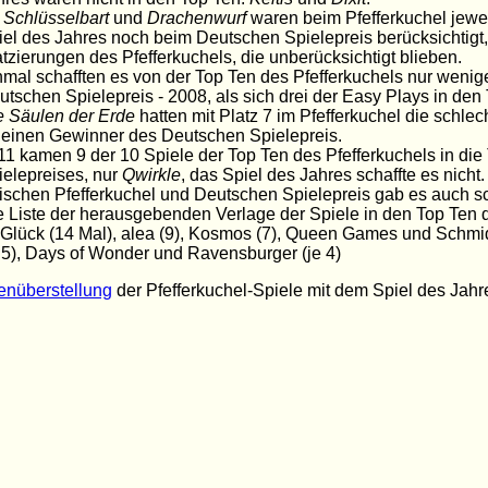
. Schlüsselbart
und
Drachenwurf
waren beim Pfefferkuchel jewei
iel des Jahres noch beim Deutschen Spielepreis berücksichtigt,
atzierungen des Pfefferkuchels, die unberücksichtigt blieben.
nmal schafften es von der Top Ten des Pfefferkuchels nur wenige
utschen Spielepreis - 2008, als sich drei der Easy Plays in den
e Säulen der Erde
hatten mit Platz 7 im Pfefferkuchel die schlec
r einen Gewinner des Deutschen Spielepreis.
11 kamen 9 der 10 Spiele der Top Ten des Pfefferkuchels in di
ielepreises, nur
Qwirkle
, das Spiel des Jahres schaffte es nic
ischen Pfefferkuchel und Deutschen Spielepreis gab es auch s
e Liste der herausgebenden Verlage der Spiele in den Top Ten 
 Glück (14 Mal), alea (9), Kosmos (7), Queen Games und Schmid
e 5), Days of Wonder und Ravensburger (je 4)
nüberstellung
der Pfefferkuchel-Spiele mit dem Spiel des Jah