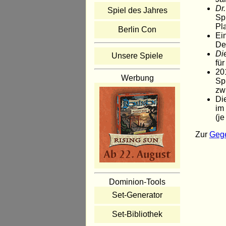
Dr
Spiel des Jahres
Sp
Pl
Berlin Con
Ei
De
Di
Unsere Spiele
fü
20
Werbung
Sp
zw
Di
im
(j
Zur
Gege
Dominion-Tools
Set-Generator
Set-Bibliothek