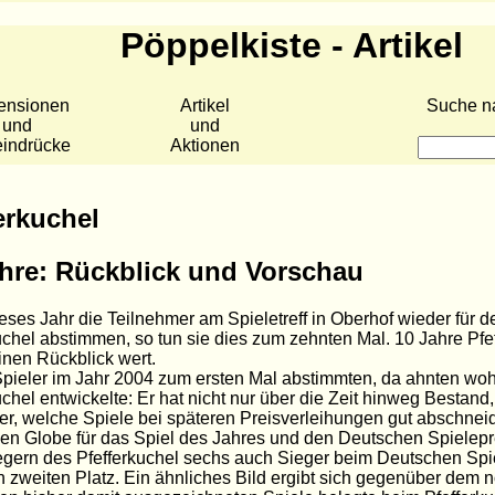
Pöppelkiste - Artikel
ensionen
Artikel
Suche n
und
und
eindrücke
Aktionen
erkuchel
hre: Rückblick und Vorschau
ses Jahr die Teilnehmer am Spieletreff in Oberhof wieder für d
uchel abstimmen, so tun sie dies zum zehnten Mal. 10 Jahre Pfef
einen Rückblick wert.
Spieler im Jahr 2004 zum ersten Mal abstimmten, da ahnten wohl
uchel entwickelte: Er hat nicht nur über die Zeit hinweg Bestand
r, welche Spiele bei späteren Preisverleihungen gut abschneid
en Globe für das Spiel des Jahres und den Deutschen Spielep
gern des Pfefferkuchel sechs auch Sieger beim Deutschen Spie
n zweiten Platz. Ein ähnliches Bild ergibt sich gegenüber dem 