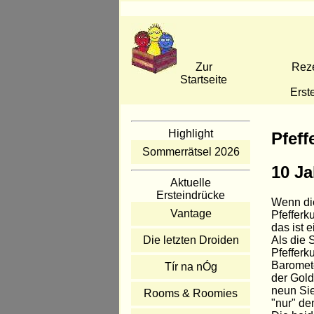
Zur
Rez
Startseite
Erst
Highlight
Pfeff
Sommerrätsel 2026
10 Ja
Aktuelle
Ersteindrücke
Wenn die
Vantage
Pfefferk
das ist 
Als die 
Die letzten Droiden
Pfefferk
Baromete
Tír na nÓg
der Gold
neun Sie
Rooms & Roomies
"nur" de