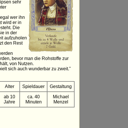
nipsen sehr
ter
 egal wer ihn
t wird er in
steht. Die
ie in der
eit aufzuholen
tzt den Rest
 werden
rden, bevor man die Rohstoffe zur
rhält, von Nutzen.
pielt sich auch wunderbar zu zweit."
Alter
Spieldauer
Gestaltung
ab 10
ca. 40
Michael
Jahre
Minuten
Menzel