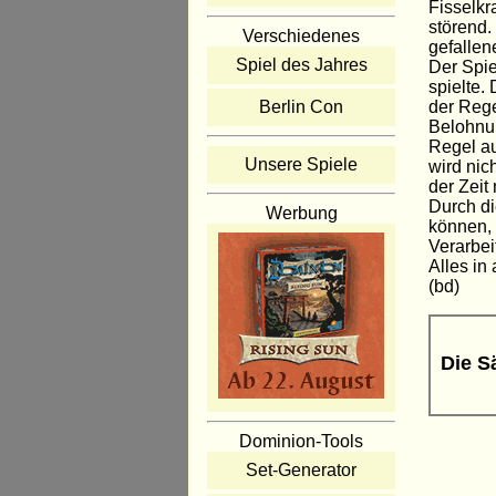
Fisselkr
störend.
Verschiedenes
gefalle
Spiel des Jahres
Der Spie
spielte. 
der Rege
Berlin Con
Belohnun
Regel au
Unsere Spiele
wird nic
der Zeit
Durch di
Werbung
können, 
Verarbei
Alles in
(bd)
Die S
Dominion-Tools
Set-Generator