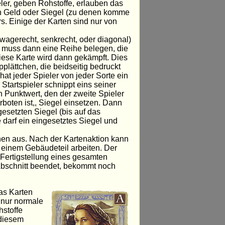
ler, geben Rohstoffe, erlauben das
n Geld oder Siegel (zu denen komme
s. Einige der Karten sind nur von
(wagerecht, senkrecht, oder diagonal)
 muss dann eine Reihe belegen, die
iese Karte wird dann gekämpft. Dies
pplättchen, die beidseitig bedruckt
 hat jeder Spieler von jeder Sorte ein
 Startspieler schnippt eins seiner
in Punktwert, den der zweite Spieler
rboten ist,, Siegel einsetzen. Dann
gesetzten Siegel (bis auf das
darf ein eingesetztes Siegel und
onen aus. Nach der Kartenaktion kann
einem Gebäudeteil arbeiten. Der
 Fertigstellung eines gesamten
n Abschnitt beendet, bekommt noch
Das Karten
 nur normale
hstoffe
 diesem