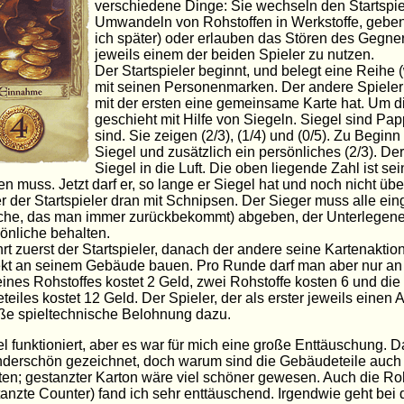
verschiedene Dinge: Sie wechseln den Startspie
Umwandeln von Rohstoffen in Werkstoffe, gebe
ich später) oder erlauben das Stören des Gegner
jeweils einem der beiden Spieler zu nutzen.
Der Startspieler beginnt, und belegt eine Reihe 
mit seinen Personenmarken. Der andere Spieler
mit der ersten eine gemeinsame Karte hat. Um d
geschieht mit Hilfe von Siegeln. Siegel sind Pap
sind. Sie zeigen (2/3), (1/4) und (0/5). Zu Beginn
Siegel und zusätzlich ein persönliches (2/3). Der
Siegel in die Luft. Die oben liegende Zahl ist se
en muss. Jetzt darf er, so lange er Siegel hat und noch nicht übe
er der Startspieler dran mit Schnipsen. Der Sieger muss alle ein
che, das man immer zurückbekommt) abgeben, der Unterlegene 
önliche behalten.
rt zuerst der Startspieler, danach der andere seine Kartenakti
kt an seinem Gebäude bauen. Pro Runde darf man aber nur an 
ines Rohstoffes kostet 2 Geld, zwei Rohstoffe kosten 6 und die
eiles kostet 12 Geld. Der Spieler, der als erster jeweils eine
ße spieltechnische Belohnung dazu.
l funktioniert, aber es war für mich eine große Enttäuschung. 
nderschön gezeichnet, doch warum sind die Gebäudeteile auch
ten; gestanzter Karton wäre viel schöner gewesen. Auch die Ro
anzte Counter) fand ich sehr enttäuschend. Irgendwie geht bei