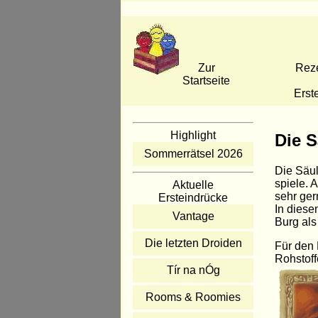
Zur
Rez
Startseite
Erst
Highlight
Die S
Sommerrätsel 2026
Die Säul
spiele. 
Aktuelle
sehr ger
Ersteindrücke
In diese
Vantage
Burg als
Die letzten Droiden
Für den 
Rohstoff
Tír na nÓg
Rooms & Roomies