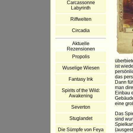
Carcassonne
Labyrinth
Riffwelten
Circadia
Aktuelle
Rezensionen
Propolis
überbiet
ist wied
Wuselige Wiesen
persönli
das pers
Fantasy Ink
Dann füh
man dire
Spirits of the Wild:
Einbau e
Awakening
Gebäudet
eine gro
Severton
Das Spie
Stuglandet
sind wu
Spielkar
(ausgest
Die Sümpfe von Feya