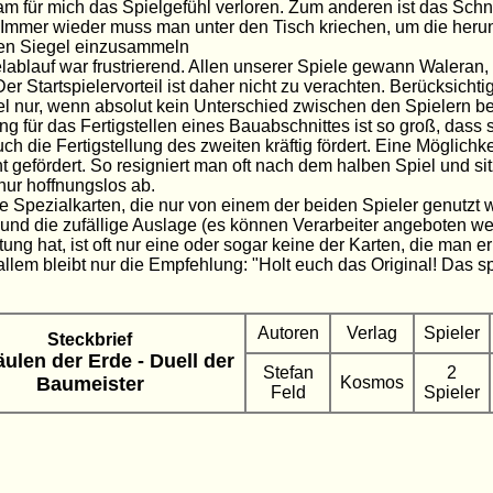
am für mich das Spielgefühl verloren. Zum anderen ist das Sch
 Immer wieder muss man unter den Tisch kriechen, um die herun
nen Siegel einzusammeln
lablauf war frustrierend. Allen unserer Spiele gewann Waleran,
Der Startspielervorteil ist daher nicht zu verachten. Berücksichtig
l nur, wenn absolut kein Unterschied zwischen den Spielern be
g für das Fertigstellen eines Bauabschnittes ist so groß, dass s
ch die Fertigstellung des zweiten kräftig fördert. Eine Möglichk
ht gefördert. So resigniert man oft nach dem halben Spiel und si
 nur hoffnungslos ab.
e Spezialkarten, die nur von einem der beiden Spieler genutzt
und die zufällige Auslage (es können Verarbeiter angeboten we
tung hat, ist oft nur eine oder sogar keine der Karten, die man e
 allem bleibt nur die Empfehlung: "Holt euch das Original! Das s
Autoren
Verlag
Spieler
Steckbrief
äulen der Erde - Duell der
Stefan
2
Baumeister
Kosmos
Feld
Spieler