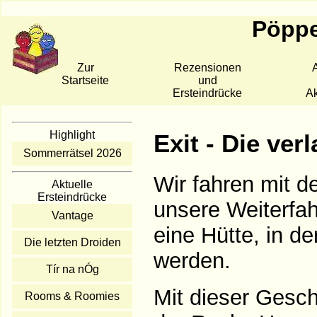
Pöppe
Zur
Rezensionen
A
Startseite
und
Ersteindrücke
Ak
Highlight
Exit - Die ver
Sommerrätsel 2026
Wir fahren mit d
Aktuelle
Ersteindrücke
unsere Weiterfa
Vantage
eine Hütte, in d
Die letzten Droiden
werden.
Tír na nÓg
Mit dieser Gesch
Rooms & Roomies