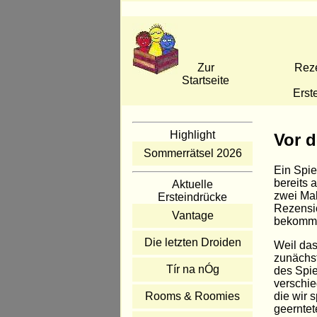
Zur
Rez
Startseite
Erst
Highlight
Vor 
Sommerrätsel 2026
Ein Spie
bereits 
Aktuelle
zwei Mal
Ersteindrücke
Rezensio
Vantage
bekommt
Die letzten Droiden
Weil das
zunächst
Tír na nÓg
des Spie
verschie
die wir 
Rooms & Roomies
geernte