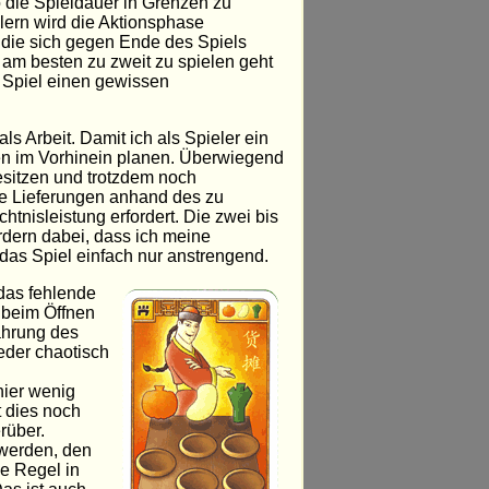
o die Spieldauer in Grenzen zu
elern wird die Aktionsphase
, die sich gegen Ende des Spiels
 am besten zu zweit zu spielen geht
s Spiel einen gewissen
s Arbeit. Damit ich als Spieler ein
en im Vorhinein planen. Überwiegend
esitzen und trotzdem noch
ne Lieferungen anhand des zu
nisleistung erfordert. Die zwei bis
rdern dabei, dass ich meine
das Spiel einfach nur anstrengend.
das fehlende
so beim Öffnen
ahrung des
eder chaotisch
hier wenig
t dies noch
rüber.
 werden, den
ne Regel in