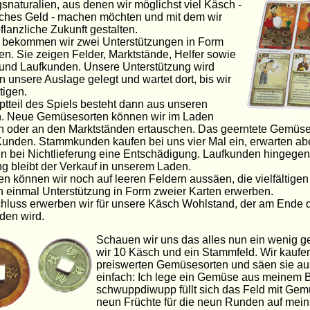
naturalien, aus denen wir möglichst viel Käsch -
sches Geld - machen möchten und mit dem wir
flanzliche Zukunft gestalten.
r bekommen wir zwei Unterstützungen in Form
en. Sie zeigen Felder, Marktstände, Helfer sowie
und Laufkunden. Unsere Unterstützung wird
in unsere Auslage gelegt und wartet dort, bis wir
tigen.
tteil des Spiels besteht dann aus unseren
n. Neue Gemüsesorten können wir im Laden
 oder an den Marktständen ertauschen. Das geerntete Gemüse 
unden. Stammkunden kaufen bei uns vier Mal ein, erwarten abe
n bei Nichtlieferung eine Entschädigung. Laufkunden hingegen 
g bleibt der Verkauf in unserem Laden.
n können wir noch auf leeren Feldern aussäen, die vielfältigen
 einmal Unterstützung in Form zweier Karten erwerben.
hluss erwerben wir für unsere Käsch Wohlstand, der am Ende 
den wird.
Schauen wir uns das alles nun ein wenig g
wir 10 Käsch und ein Stammfeld. Wir kaufe
preiswerten Gemüsesorten und säen sie aus
einfach: Ich lege ein Gemüse aus meinem B
schwuppdiwupp füllt sich das Feld mit Ge
neun Früchte für die neun Runden auf mei