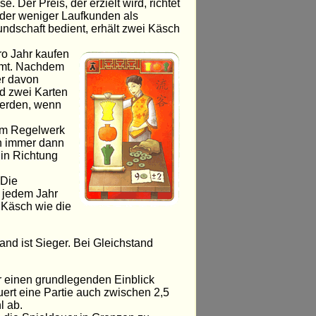
er Preis, der erzielt wird, richtet
der weniger Laufkunden als
dschaft bedient, erhält zwei Käsch
ro Jahr kaufen
immt. Nachdem
er davon
nd zwei Karten
werden, wenn
zum Regelwerk
en immer dann
 in Richtung
 Die
n jedem Jahr
l Käsch wie die
nd ist Sieger. Bei Gleichstand
r einen grundlegenden Einblick
ert eine Partie auch zwischen 2,5
l ab.