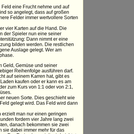
n Feld eine Frucht nehme und auf
nd so angelegt, dass auf großen
nere Felder immer wertvollere Sorten
r vier Karten auf die Hand. Die
n der Spieler nun eine seiner
nterstützung: Dann nimmt er eine
zung bilden werden. Die restlichen
igene Auslage gelegt. Wer am
sphase.
nem Geld, Gemüse und seiner
iebiger Reihenfolge ausführen darf.
t auf seinem Karren hat, gibt es
m Laden kaufen oder er kann es am
der zum Kurs von 1:1 oder von 2:1,
üses.
er neuen Sorte. Dies geschieht wie
Feld gelegt wird. Das Feld wird dann
erzielt man nur einen geringen
nden fordern vier Jahre lang zwei
östen, danach bekommen sie zwei
n sie dabei immer mehr für das