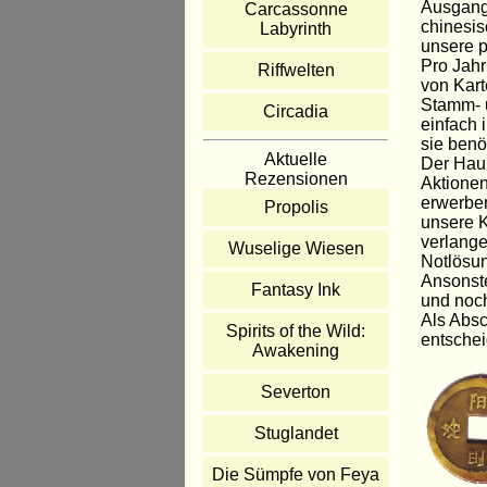
Ausgangs
Carcassonne
chinesi
Labyrinth
unsere p
Pro Jah
Riffwelten
von Kart
Stamm- 
Circadia
einfach 
sie benö
Aktuelle
Der Haup
Rezensionen
Aktione
erwerben
Propolis
unsere K
verlange
Wuselige Wiesen
Notlösun
Ansonste
Fantasy Ink
und noch
Als Absc
Spirits of the Wild:
entschei
Awakening
Severton
Stuglandet
Die Sümpfe von Feya