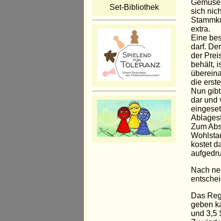
Gemüse. 
Set-Bibliothek
sich ni
Stammku
extra.
Eine bes
darf. De
der Prei
behält, 
übereina
die erste
Nun gibt
dar und 
eingeset
Ablagest
Zum Absc
Wohlstan
kostet d
aufgedru
Nach neu
entschei
Das Rege
geben ka
und 3,5 