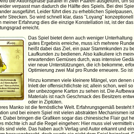
 wird die Aktionsphase parallel in zwei Paaren ausgeführt, um s
Leider verpasst man dadurch die Hälfte des Spiels. Bei drei Spi
nder ausgeführt. Leider führt dies zu erheblichen Spielpausen
hr Strecken. So wird schnell klar, dass "Loyang" konzeptionell
 meiner Erfahrung dies die einzige Konstellation ist, ist der da
tungsgrad erreicht.
Das Spiel bietet denn auch weniger Unterhaltung al
gutes Ergebnis erreiche, muss ich mehrere Rund
heißt dabei das Ziel, ein paar Stammkunden zu b
Laufkunden zu bedienen. Also kalkuliere ich mei
erwartenden Gemüses durch, was intensive Gedächt
vier neue Unterstützungen, die ich bekomme, erfo
Optimierung zwei Mal pro Runde erneuere. So ist 
Hinzu kommen viele kleinere Mängel, von denen 
Inlett der offensichtlichste ist; allein schon, weil 
der unbezogene Karton zu sehen ist. Die Aufbew
Materials ist nach Geschmack des Besitzers entw
oder in Ziptüten.
eres Manko ist die fernöstliche Welt. Erfahrungsgemäß besteht 
kation und bei einem Spiel mit vielen abstrakten Mechanismen is
. Dabei bringen die Grafiken sogar das chinesische Flair gut he
tes möchte ich auf die Regel eingehen: Hier muss viel vermittelt
ils sind viele. Das haben auch Verlag und Autor erkannt und ei