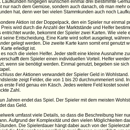
Laufkunden hingegen wünschen einmal drei Bestimmte Gemüse. D
cht nur nach dem Gemüse, sondern auch danach, ob man mehr o
nden hat, denn wer bei vielen Stammkunden auch noch Laufkun
ondere Aktion ist der Doppelpack, den ein Spieler nur einmal p
r Preis wird durch die Anzahl der Marktstände und Helfer best
s entrichtet wurde, bekommt der Spieler zwei Karten. Wie viele 
ist seine Entscheidung. Eine Karte wird sofort ausgelegt, währe
nder gelegt werden. Die zweite Karte kann somit erst genutzt 
 Karte erledigt ist.
 es noch die vielen Helfer. Jeder stellt eine kleine Ausnahme 
verschafft dem Spieler einen individuellen Vorteil. Helfer werd
zt, wenn sie benötigt werden. Einmal genutzt, begeben sie sich
apel.
hluss der Aktionen verwandelt der Spieler Geld in Wohlstand.
dsleiste zeigt Felder, die von 1 bis 20 durchnummeriert sind. I
as erste Feld genau ein Käsch. Jedes weitere Feld kostet sovie
ckte Zahl.
n Jahren endet das Spiel. Der Spieler mit dem meisten Wohlsta
det das Geld.
lwerk umfasst viele Details, so dass die Beschreibung hier nu
nn. Aufgrund der Komplexität und den vielen Möglichkeiten dau
Stunden. Die Spielerdauer hängt dabei auch von der Spielerzah