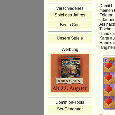
Damit be
Verschiedenes
meinen K
Feldern 
Spiel des Jahres
erlauben
Als näch
Berlin Con
Tischmit
Handkart
Karte au
Unsere Spiele
Handkart
längsten
Werbung
Dominion-Tools
Set-Generator