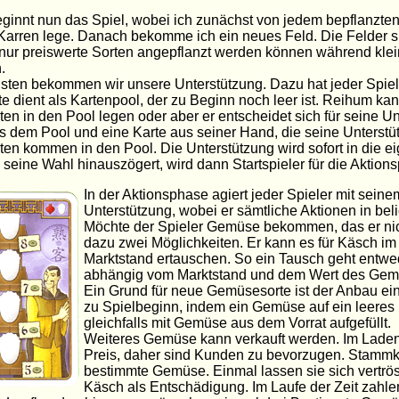
ginnt nun das Spiel, wobei ich zunächst von jedem bepflanzte
arren lege. Danach bekomme ich ein neues Feld. Die Felder si
nur preiswerte Sorten angepflanzt werden können während klei
.
sten bekommen wir unsere Unterstützung. Dazu hat jeder Spiele
te dient als Kartenpool, der zu Beginn noch leer ist. Reihum kan
en in den Pool legen oder aber er entscheidet sich für seine U
s dem Pool und eine Karte aus seiner Hand, die seine Unterstüt
en kommen in den Pool. Die Unterstützung wird sofort in die e
 seine Wahl hinauszögert, wird dann Startspieler für die Aktion
In der Aktionsphase agiert jeder Spieler mit sei
Unterstützung, wobei er sämtliche Aktionen in bel
Möchte der Spieler Gemüse bekommen, das er nich
dazu zwei Möglichkeiten. Er kann es für Käsch i
Marktstand ertauschen. So ein Tausch geht entwe
abhängig vom Marktstand und dem Wert des Gem
Ein Grund für neue Gemüsesorte ist der Anbau ein
zu Spielbeginn, indem ein Gemüse auf ein leeres 
gleichfalls mit Gemüse aus dem Vorrat aufgefüllt.
Weiteres Gemüse kann verkauft werden. Im Laden 
Preis, daher sind Kunden zu bevorzugen. Stammku
bestimmte Gemüse. Einmal lassen sie sich vertr
Käsch als Entschädigung. Im Laufe der Zeit zahle