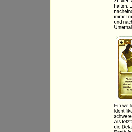
Zu viert
halten. 
nacheina
immer me
und nach
Unterhal
Ein weit
Identifi
schwerer
Als letz
die Deta