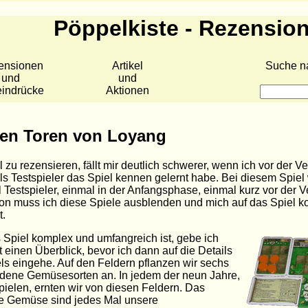
Pöppelkiste - Rezensio
ensionen
Artikel
Suche n
und
und
eindrücke
Aktionen
den Toren von Loyang
l zu rezensieren, fällt mir deutlich schwerer, wenn ich vor der Ve
als Testspieler das Spiel kennen gelernt habe. Bei diesem Spiel 
 Testspieler, einmal in der Anfangsphase, einmal kurz vor der V
n muss ich diese Spiele ausblenden und mich auf das Spiel ko
.
 Spiel komplex und umfangreich ist, gebe ich
 einen Überblick, bevor ich dann auf die Details
ls eingehe. Auf den Feldern pflanzen wir sechs
dene Gemüsesorten an. In jedem der neun Jahre,
spielen, ernten wir von diesen Feldern. Das
te Gemüse sind jedes Mal unsere