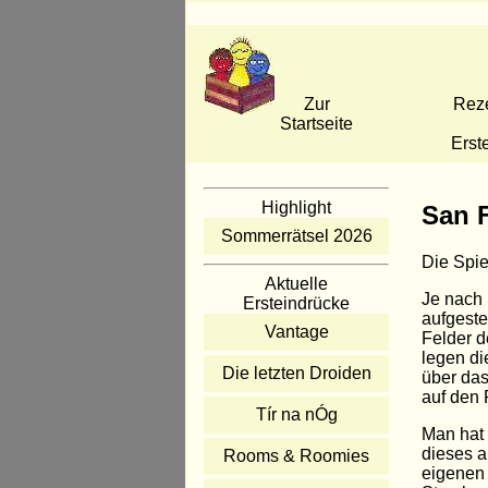
Zur
Rez
Startseite
Erst
Highlight
San 
Sommerrätsel 2026
Die Spi
Aktuelle
Je nach 
Ersteindrücke
aufgeste
Vantage
Felder d
legen di
Die letzten Droiden
über das
auf den 
Tír na nÓg
Man hat 
dieses a
Rooms & Roomies
eigenen 