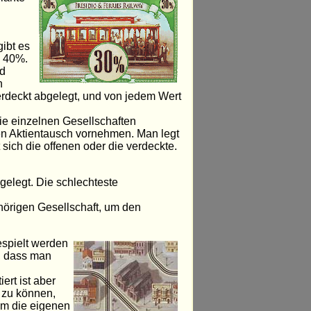
gibt es
d 40%.
nd
n
erdeckt abgelegt, und von jedem Wert
ie einzelnen Gesellschaften
nen Aktientausch vornehmen. Man legt
sich die offenen oder die verdeckte.
gelegt. Die schlechteste
ehörigen Gesellschaft, um den
espielt werden
h, dass man
ert ist aber
 zu können,
 um die eigenen