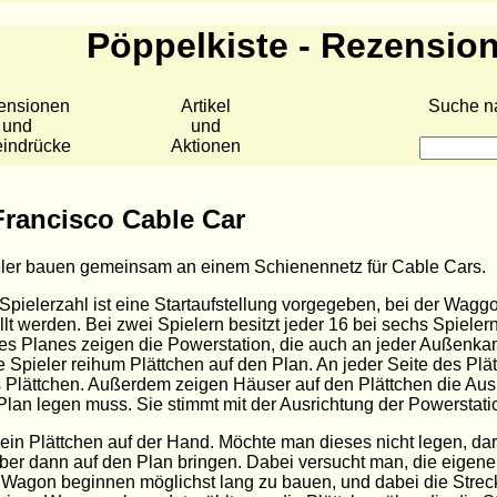
Pöppelkiste - Rezensio
ensionen
Artikel
Suche n
und
und
eindrücke
Aktionen
Francisco Cable Car
eler bauen gemeinsam an einem Schienennetz für Cable Cars.
Spielerzahl ist eine Startaufstellung vorgegeben, bei der Wag
llt werden. Bei zwei Spielern besitzt jeder 16 bei sechs Spieler
es Planes zeigen die Powerstation, die auch an jeder Außenkan
e Spieler reihum Plättchen auf den Plan. An jeder Seite des Pl
 Plättchen. Außerdem zeigen Häuser auf den Plättchen die Ausr
Plan legen muss. Sie stimmt mit der Ausrichtung der Powerstatio
ein Plättchen auf der Hand. Möchte man dieses nicht legen, da
ber dann auf den Plan bringen. Dabei versucht man, die eigenen 
Wagon beginnen möglichst lang zu bauen, und dabei die Strecke