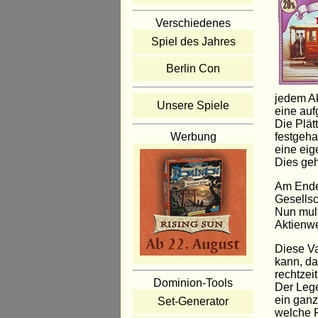
Verschiedenes
Spiel des Jahres
Berlin Con
jedem Ak
Unsere Spiele
eine auf
Die Plät
festgeha
Werbung
eine eig
Dies geh
Am Ende 
Gesellsc
Nun mult
Aktienwe
Diese Va
kann, da
rechtzeit
Dominion-Tools
Der Lege
ein ganz
Set-Generator
welche F