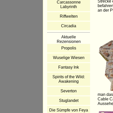
Strecke 
Carcassonne
befahren
Labyrinth
an der P
Riffwelten
Circadia
Aktuelle
Rezensionen
Propolis
Wuselige Wiesen
Fantasy Ink
Spirits of the Wild:
Awakening
Severton
man das 
Cable Ca
Stuglandet
Aussehen
Die Sümpfe von Feya