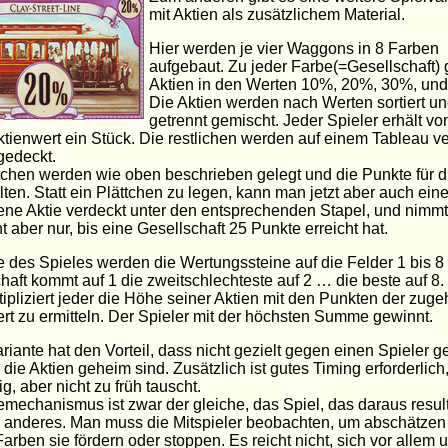
mit Aktien als zusätzlichem Material.
Hier werden je vier Waggons in 8 Farben
aufgebaut. Zu jeder Farbe(=Gesellschaft) 
Aktien in den Werten 10%, 20%, 30%, un
Die Aktien werden nach Werten sortiert u
getrennt gemischt. Jeder Spieler erhält vo
tienwert ein Stück. Die restlichen werden auf einem Tableau v
gedeckt.
tchen werden wie oben beschrieben gelegt und die Punkte für d
lten. Statt ein Plättchen zu legen, kann man jetzt aber auch ei
ene Aktie verdeckt unter den entsprechenden Stapel, und nimmt 
t aber nur, bis eine Gesellschaft 25 Punkte erreicht hat.
des Spieles werden die Wertungssteine auf die Felder 1 bis 8 
haft kommt auf 1 die zweitschlechteste auf 2 … die beste auf 8.
ipliziert jeder die Höhe seiner Aktien mit den Punkten der zug
rt zu ermitteln. Der Spieler mit der höchsten Summe gewinnt.
riante hat den Vorteil, dass nicht gezielt gegen einen Spieler g
 die Aktien geheim sind. Zusätzlich ist gutes Timing erforderlic
ig, aber nicht zu früh tauscht.
mechanismus ist zwar der gleiche, das Spiel, das daraus resulti
 anderes. Man muss die Mitspieler beobachten, um abschätzen
arben sie fördern oder stoppen. Es reicht nicht, sich vor allem