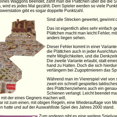
eines Waggons beendet, zählt man die Plättchen über die die St
, wird es jedes Mal gezählt. Dem Spieler werden so viele Punk
owerstation gibt es sogar doppelte Punktzahl.
Sind alle Strecken gewertet, gewinnt 
Das ist eigentlich alles sehr einfach g
Plättchen macht man leicht Fehler, m
anders liegen sehen.
Dieser Fehler kommt in einer Variante 
die Plättchen auch in jeder Ausrichtun
mehr Möglichkeiten, und die Denkzeit
Die zweite Variante erlaubt, statt eine
hand zu Halten. Doch die sich hierdu
verlängern bei Zugoptimierern das Spi
Während man im Viererspiel viel von s
zweit ein schnell gespieltes taktisch
des Plättchenziehens auch ein genau
Schienen verlangt. Leicht beendet ma
mit der eines Gegners machen will.
r ist zum einen, mit obigen Regeln, eine Wiederauflage von Me
 hatte und auf der Auswahlliste Spiel des Jahres 2000 stand.
Zum anderen gibt es eine weitere Spielvar