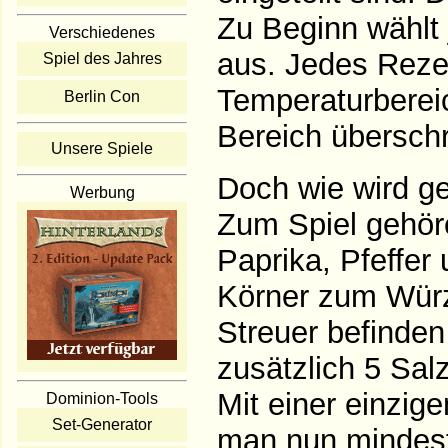
Zu Beginn wählt 
Verschiedenes
aus. Jedes Rezep
Spiel des Jahres
Temperaturbereic
Berlin Con
Bereich überschr
Unsere Spiele
Doch wie wird ge
Werbung
Zum Spiel gehöre
Paprika, Pfeffer
Körner zum Würz
Streuer befinde
zusätzlich 5 Sal
Mit einer einzi
Dominion-Tools
Set-Generator
man nun mindest