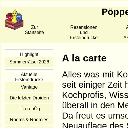
Pöppe
Zur
Rezensionen
A
Startseite
und
Ersteindrücke
Ak
Highlight
A la carte
Sommerrätsel 2026
Alles was mit Ko
Aktuelle
Ersteindrücke
seit einiger Zei
Vantage
Kochprofis, Wis
Die letzten Droiden
überall in den M
Tír na nÓg
Da freut es umso
Rooms & Roomies
Neuauflage des S