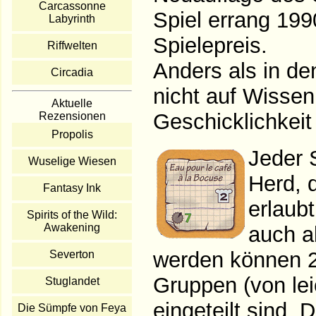
Carcassonne
Spiel errang 19
Labyrinth
Spielepreis.
Riffwelten
Anders als in d
Circadia
nicht auf Wissen
Aktuelle
Geschicklichkeit
Rezensionen
Propolis
Jeder 
Wuselige Wiesen
Herd, 
Fantasy Ink
erlaub
Spirits of the Wild:
Awakening
auch a
werden können 2
Severton
Gruppen (von lei
Stuglandet
eingeteilt sind.
Die Sümpfe von Feya