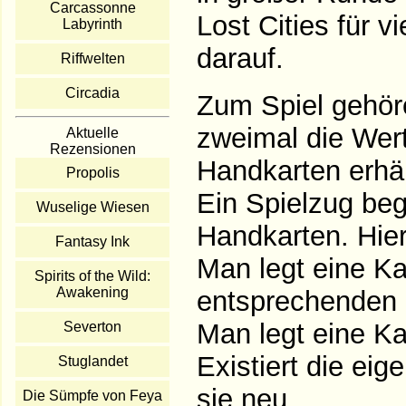
Carcassonne
Lost Cities für v
Labyrinth
darauf.
Riffwelten
Circadia
Zum Spiel gehöre
zweimal die Wert
Aktuelle
Rezensionen
Handkarten erhäl
Propolis
Ein Spielzug beg
Wuselige Wiesen
Handkarten. Hier
Fantasy Ink
Man legt eine Ka
Spirits of the Wild:
Awakening
entsprechenden
Man legt eine Ka
Severton
Existiert die ei
Stuglandet
sie neu.
Die Sümpfe von Feya