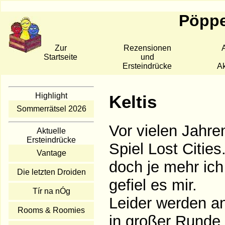
Pöppe
Zur
Rezensionen
A
Startseite
und
Ersteindrücke
Ak
Highlight
Keltis
Sommerrätsel 2026
Vor vielen Jahr
Aktuelle
Ersteindrücke
Spiel Lost Cities
Vantage
doch je mehr ich
Die letzten Droiden
gefiel es mir.
Tír na nÓg
Leider werden an
Rooms & Roomies
in großer Runde 