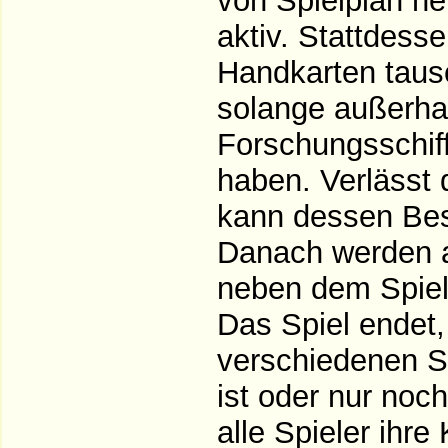
von Spielplan h
aktiv. Stattdesse
Handkarten tausc
solange außerhal
Forschungsschiff
haben. Verlässt 
kann dessen Bes
Danach werden al
neben dem Spielp
Das Spiel endet,
verschiedenen Sc
ist oder nur no
alle Spieler ihr