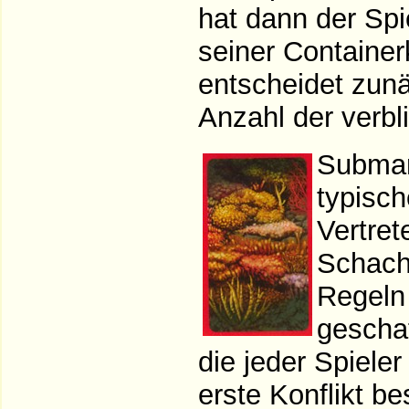
hat dann der Spi
seiner Container
entscheidet zunä
Anzahl der verbl
Submari
typisch
Vertret
Schacht
Regeln 
geschaf
die jeder Spiele
erste Konflikt be