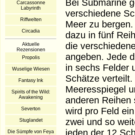
Bei Submarine g
Carcassonne
Labyrinth
verschiedene S
Riffwelten
Meer zu bergen. 
Circadia
dazu in fünf Reih
die verschieden
Aktuelle
Rezensionen
angeben. Jede d
Propolis
in sechs Felder u
Wuselige Wiesen
Schätze verteilt
Fantasy Ink
Meeresspiegel un
Spirits of the Wild:
Awakening
anderen Reihen s
wird pro Feld ein
Severton
zwei und so weit
Stuglandet
jeden der 12 Schä
Die Sümpfe von Feya