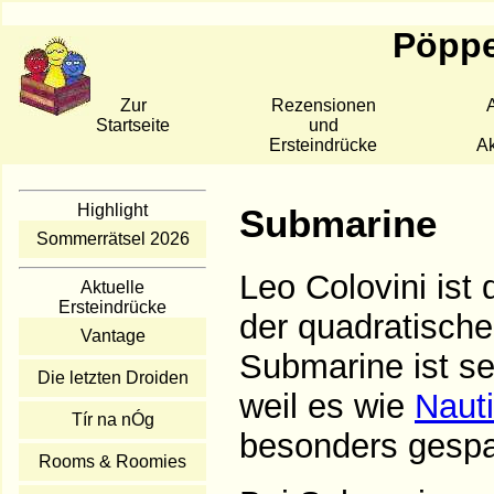
Pöppe
Zur
Rezensionen
A
Startseite
und
Ersteindrücke
Ak
Highlight
Submarine
Sommerrätsel 2026
Leo Colovini ist 
Aktuelle
Ersteindrücke
der quadratisch
Vantage
Submarine ist se
Die letzten Droiden
weil es wie
Nauti
Tír na nÓg
besonders gespa
Rooms & Roomies