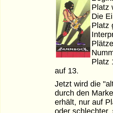
Platz
Die Ei
Platz 
Interp
Plätz
Numme
Platz
auf 13.
Jetzt wird die "
durch den Marke
erhält, nur auf Pl
oder schlechter,