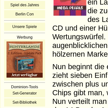
ein La
Spiel des Jahres
die zu
Berlin Con
des L
CD und einer Hül
Unsere Spiele
Wertungswürfel. 
Werbung
augenblicklichen
hölzernen Marke
Nun beginnt die 
zieht sieben Ein
zwischen plus un
Dominion-Tools
Chips gibt man,
Set-Generator
Nun verteilt man
Set-Bibliothek