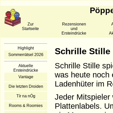
Pöppe
Zur
Rezensionen
A
Startseite
und
Ersteindrücke
Ak
Highlight
Schrille Stille
Sommerrätsel 2026
Schrille Stille s
Aktuelle
Ersteindrücke
was heute noch e
Vantage
Ladenhüter im Re
Die letzten Droiden
Jeder Mitspiele
Tír na nÓg
Plattenlabels. U
Rooms & Roomies