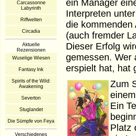
ein Manager eine
Carcassonne
Labyrinth
Interpreten unte
Riffwelten
die kommenden A
Circadia
(auch fremder La
Dieser Erfolg wi
Aktuelle
Rezensionen
gemessen. Wer a
Wuselige Wiesen
erspielt hat, ha
Fantasy Ink
Spirits of the Wild:
Zum Sp
Awakening
einem 
Severton
Ein Te
Stuglandet
begin
Die Sümpfe von Feya
Platz 
Verschiedenes