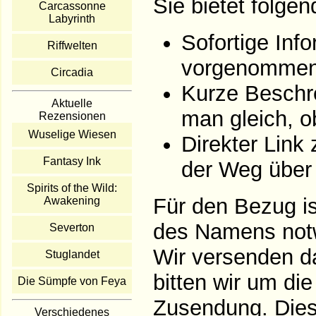
Sie bietet folgen
Carcassonne
Labyrinth
Sofortige Inf
Riffwelten
vorgenommen
Circadia
Kurze Beschre
Aktuelle
man gleich, ob
Rezensionen
Wuselige Wiesen
Direkter Link 
Fantasy Ink
der Weg über 
Spirits of the Wild:
Für den Bezug is
Awakening
des Namens not
Severton
Wir versenden dar
Stuglandet
bitten wir um di
Die Sümpfe von Feya
Zusendung. Diese
Verschiedenes