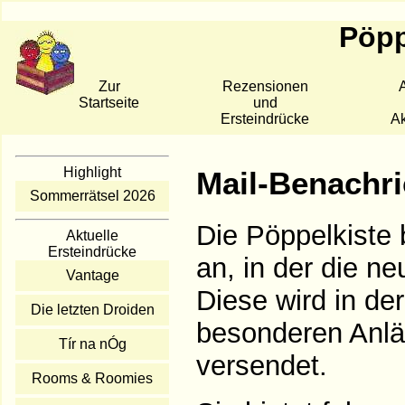
Pöpp
Zur
Rezensionen
A
Startseite
und
Ersteindrücke
Ak
Highlight
Mail-Benachri
Sommerrätsel 2026
Die Pöppelkiste 
Aktuelle
Ersteindrücke
an, in der die n
Vantage
Diese wird in d
Die letzten Droiden
besonderen Anlä
Tír na nÓg
versendet.
Rooms & Roomies