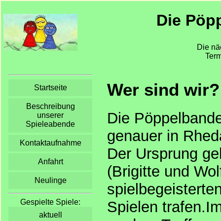
Die Pöpp
Die nä
Term
Wer sind wir?
Startseite
Beschreibung
Die Pöppelbande 
unserer
Spieleabende
genauer in Rhed
Kontaktaufnahme
Der Ursprung geh
Anfahrt
(Brigitte und Wo
Neulinge
spielbegeistert
Gespielte Spiele:
Spielen trafen.I
aktuell